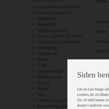
9 dele
Kompressor kølebokse
Passive kølebokse
Køletasker
Fremstil
Rejsegrills
Kogeblus gas/EL
9 dele
Gryder, pander og kedler
max kapa
Lanterner og belysning
Nivellering
Non-sti
Vanddunke
Borde
Vægt: ca
Stole
Made in 
Opvaskebaljer
Siden ben
Affaldsspande
Service
Bestik
Før du kan bruge siden
Glas
cookies du vil tillade
Termokrus og drikkekrus
Du vil altid kunne æn
ikonet i nederste ven
Opbevaringsbokse