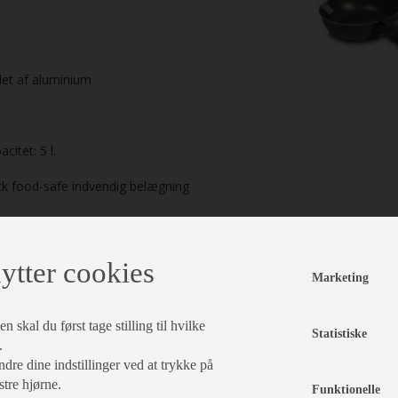
let af aluminium
citet: 5 l.
ck food-safe indvendig belægning
. 1,8 kg.
Italy
ytter cookies
Marketing
læg i kurv
 skal du først tage stilling til hvilke
Statistiske
.
dre dine indstillinger ved at trykke på
stre hjørne.
Funktionelle