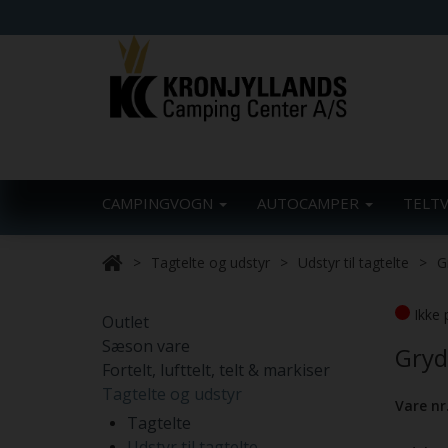
CAMPINGVOGN
AUTOCAMPER
TELT
Tagtelte og udstyr
Udstyr til tagtelte
G
Ikke 
Outlet
Sæson vare
Gryd
Fortelt, lufttelt, telt & markiser
Tagtelte og udstyr
Vare nr
Tagtelte
Udstyr til tagtelte