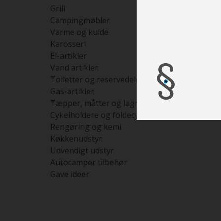
Grill
Campingmøbler
Varme og kulde
Karosseri
El-artikler
Vand artikler
Toiletter og reservedele
Gas-artikler
Tæpper, måtter og lagner
Cykelholdere og foldecykler
Rengøring og kemi
Køkkenudstyr
Udvendigt udstyr
Autocamper tilbehør
Gave ideer