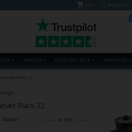
kurv
åbningstider
VOGN
TRAILER
BUTIK OG TELTE
VÆRKSTED
rydesæt Black 22
Previous
på lager
esæt Black 22
kr 589,-
. C922301