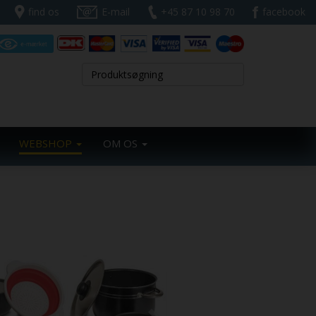
find os
E-mail
+45 87 10 98 70
facebook
WEBSHOP
OM OS
Next