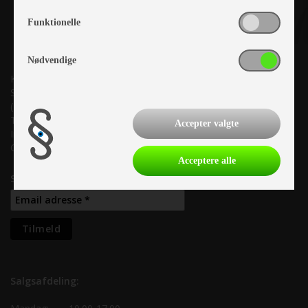
Funktionelle
Nødvendige
Kronjyllands Camping Center A/S
Suderholmen 10, 8960 Randers SØ
(Lige ud til Grenåvej)
Tlf. +45 87 10 98 70
Accepter valgte
Info@as-kcc.dk
CVR: 33 38 77 33
Acceptere alle
Samtykke til nyhedsbrev
Salgsafdeling: