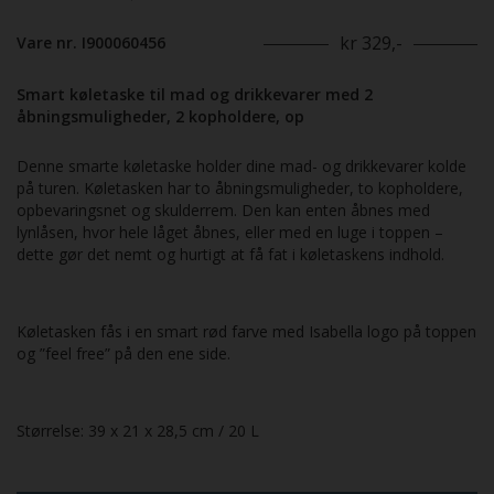
kr 329,-
Vare nr. I900060456
Smart køletaske til mad og drikkevarer med 2
åbningsmuligheder, 2 kopholdere, op
Denne smarte køletaske holder dine mad- og drikkevarer kolde
på turen. Køletasken har to åbningsmuligheder, to kopholdere,
opbevaringsnet og skulderrem. Den kan enten åbnes med
lynlåsen, hvor hele låget åbnes, eller med en luge i toppen –
dette gør det nemt og hurtigt at få fat i køletaskens indhold.
Køletasken fås i en smart rød farve med Isabella logo på toppen
og ”feel free” på den ene side.
Størrelse: 39 x 21 x 28,5 cm / 20 L