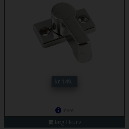
kr 149,-
mere
læg i kurv