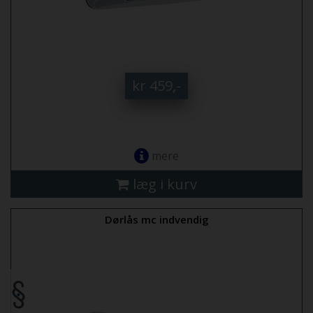
kr 459,-
mere
læg i kurv
Dørlås mc indvendig