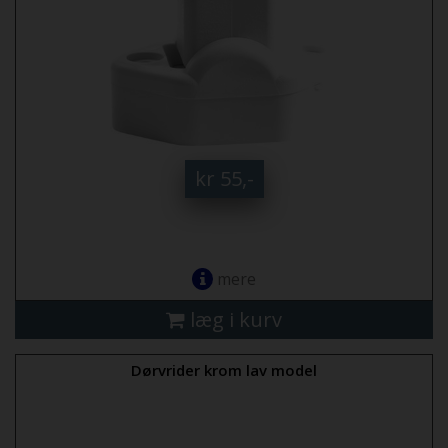
kr 55,-
mere
læg i kurv
Dørvrider krom lav model