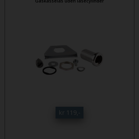
Gaskasselås uden låsecylinder
kr 119,-