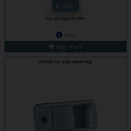
kr 229,-
Vejl. udsalgspris
359,-
mere
læg i kurv
Dørlås mc stor udvendig