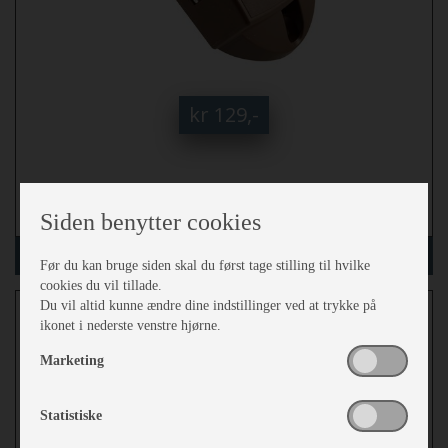
kr 129,-
mere
Siden benytter cookies
læg i kurv
Før du kan bruge siden skal du først tage stilling til hvilke
cookies du vil tillade.
Lås 1-punkt til klædeskab lill
Du vil altid kunne ændre dine indstillinger ved at trykke på
ikonet i nederste venstre hjørne.
Marketing
Statistiske