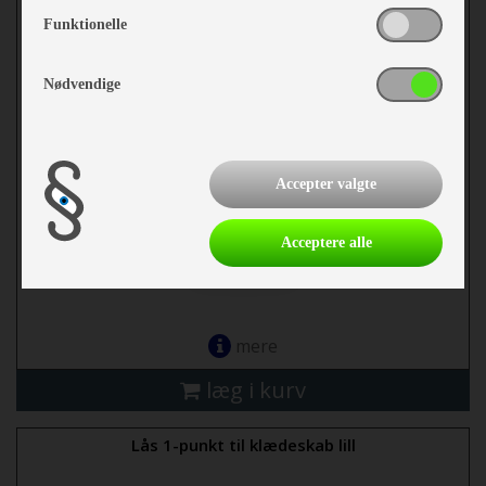
Funktionelle
Nødvendige
Accepter valgte
kr 59,-
Acceptere alle
mere
læg i kurv
Lås 1-punkt til klædeskab lill