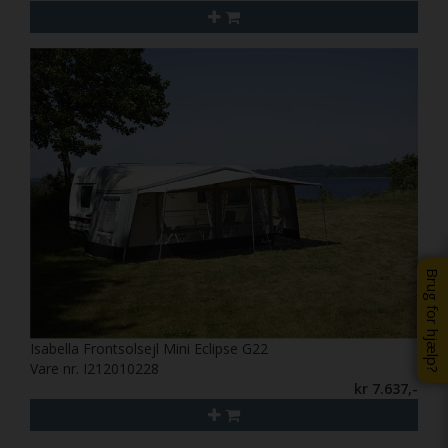
Brug for hjælp?
Isabella Frontsolsejl Mini Eclipse G22
Vare nr. I212010228
kr 7.637,-