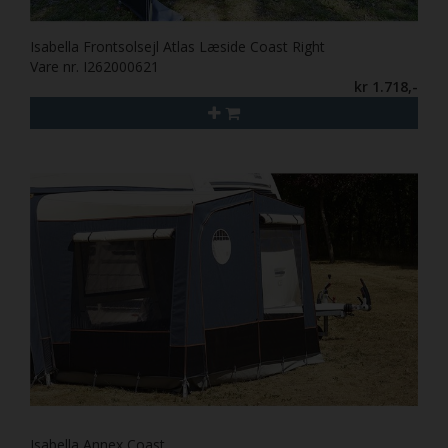
Isabella Frontsolsejl Atlas Læside Coast Right
Vare nr. I262000621
kr 1.718,-
Isabella Annex Coast