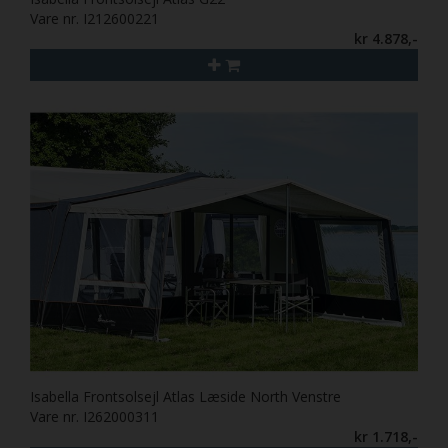
Vare nr. I212600221
kr 4.878,-
Isabella Frontsolsejl Atlas Læside North Venstre
Vare nr. I262000311
kr 1.718,-