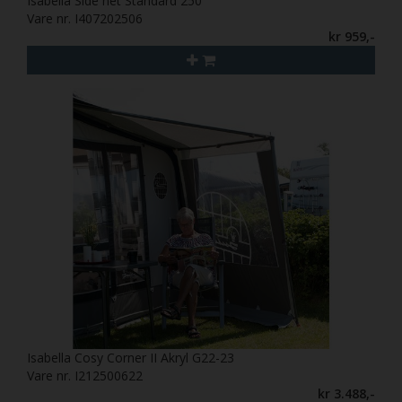
Isabella Side net Standard 250
Vare nr. I407202506
kr 959,-
Isabella Cosy Corner II Akryl G22-23
Vare nr. I212500622
kr 3.488,-