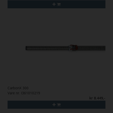
CarbonX 300
Vare nr. I361010219
kr 8.449,-