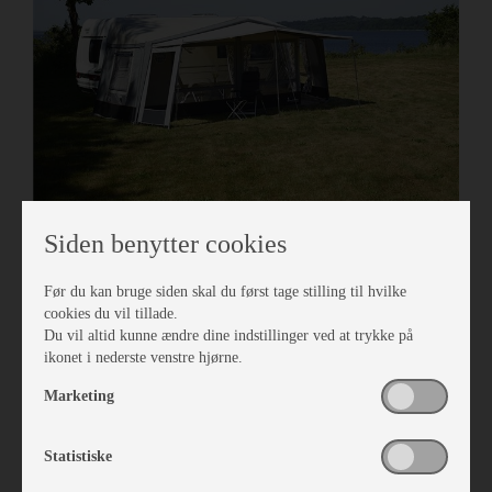
Isabella Frontsolsejl Mini Eclipse Side
Siden benytter cookies
Vare nr. I261000319
kr 1.426,-
Før du kan bruge siden skal du først tage stilling til hvilke
cookies du vil tillade.
Du vil altid kunne ændre dine indstillinger ved at trykke på
ikonet i nederste venstre hjørne.
Marketing
Statistiske