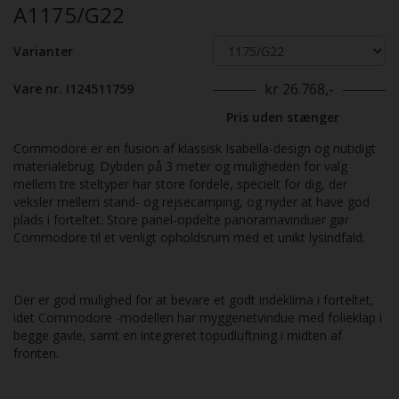
A1175/G22
Varianter
kr 26.768,-
Vare nr. I124511759
Pris uden stænger
Commodore er en fusion af klassisk Isabella-design og nutidigt
materialebrug. Dybden på 3 meter og muligheden for valg
mellem tre steltyper har store fordele, specielt for dig, der
veksler mellem stand- og rejsecamping, og nyder at have god
plads i forteltet. Store panel-opdelte panoramavinduer gør
Commodore til et venligt opholdsrum med et unikt lysindfald.
Der er god mulighed for at bevare et godt indeklima i forteltet,
idet Commodore -modellen har myggenetvindue med folieklap i
begge gavle, samt en integreret topudluftning i midten af
fronten.