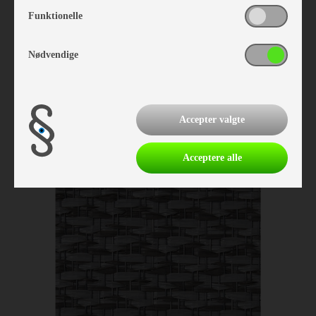
Funktionelle
Nødvendige
Isabella Tæppe North 3,0 x 8,0
Vare nr. I700241800
Accepter valgte
kr 2.191,-
Acceptere alle