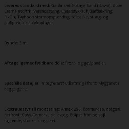
Leveres standard med:
Gardinsæt Collage Sand (Dawn), Cube
Creme (North). Verandastang, understykke, hjulafdækning,
FixOn, Typhoon stormopspænding, telttaske, stang- og
pløkpose inkl. pløkoptager.
Dybde:
3 m
Aftagelige/nedfældbare
dele:
Front- og gavlpaneler.
Specielle detajler:
Integrereret udluftning i front. Myggenet i
begge gavle.
Ekstraudstyr til montering:
Annex 250, dørmarkise, netgavl,
netfront, Cosy Corner II, skille­væg, Eclipse frontsolsejl,
tagrende, stormsikringssæt.