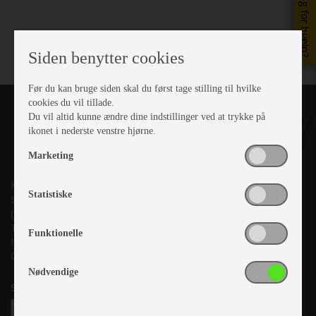
Brug for hjælp?
Siden benytter cookies
Før du kan bruge siden skal du først tage stilling til hvilke
cookies du vil tillade.
Du vil altid kunne ændre dine indstillinger ved at trykke på
ikonet i nederste venstre hjørne.
Marketing
Kronjyllands Camping Center A/S
Statistiske
Suderholmen 10, 8960 Randers SØ
(Lige ud til Grenåvej)
Tlf. +45 87 10 98 70
Funktionelle
Info@as-kcc.dk
CVR: 33 38 77 33
Nødvendige
Samtykke til nyhedsbrev