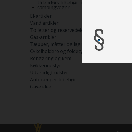
Udendørs tilbehør til
campingvognr
El-artikler
Vand artikler
Toiletter og reservedele
Gas-artikler
Tæpper, måtter og lagner
Cykelholdere og foldecykler
Rengøring og kemi
Køkkenudstyr
Udvendigt udstyr
Autocamper tilbehør
Gave ideer