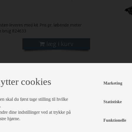
t
ten leveres med kit Pris pr. løbende meter
te brug 824633
læg i kurv
ytter cookies
Marketing
 skal du først tage stilling til hvilke
Statistiske
.
dre dine indstillinger ved at trykke på
stre hjørne.
Funktionelle