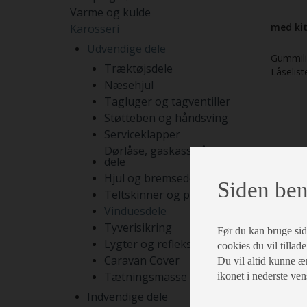
Varme og kulde
med ki
Karosseri
Udvendige dele
Gummilis
Træktøjsdele
Låselis
Næsehjul
Tagluger og tagventiller
Støtteben og håndsving
Serviceklapper
Dørlåse, gaskasselåse og
dele
Hjul og bremsedele
Siden ben
Teltskinner og pyntelister
Vinduesdele
Tyverisikring
Før du kan bruge siden
Lygter og reflekser
cookies du vil tillade
Caravan Cover
Du vil altid kunne æn
Tætningsmasse og lim
ikonet i nederste ven
Indvendige dele