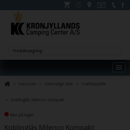
Toggl
navig
Karosseri
Udvendige dele
Træktøjsdele
Koblinglås Milenco Kompakt
Ikke på lager
Koblinglås Milenco Kompakt