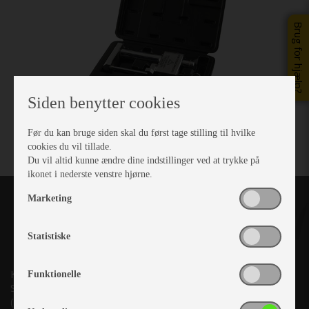
Brug for hjælp?
Siden benytter cookies
Før du kan bruge siden skal du først tage stilling til hvilke
cookies du vil tillade.
Du vil altid kunne ændre dine indstillinger ved at trykke på
ikonet i nederste venstre hjørne.
Marketing
Statistiske
Kronjyllands Camping Center A/S
Funktionelle
Suderholmen 10, 8960 Randers SØ
(Lige ud til Grenåvej)