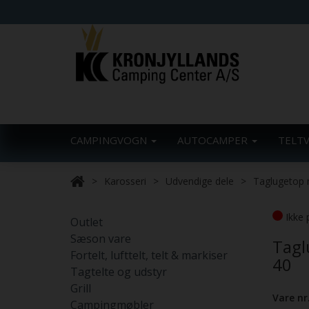
CAMPINGVOGN
AUTOCAMPER
TELT
Karosseri
Udvendige dele
Taglugetop 
Ikke 
Outlet
Sæson vare
Tagl
Fortelt, lufttelt, telt & markiser
40
Tagtelte og udstyr
Grill
Vare nr
Campingmøbler