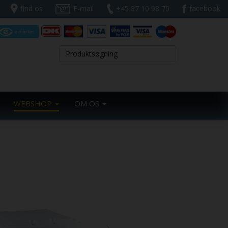
find os
E-mail
+45 87 10 98 70
facebook
WEBSHOP
OM OS
Next