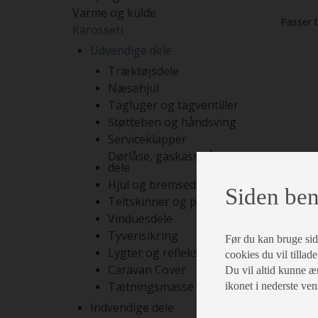
Varme og kulde
Passer 
Karosseri
Udvendige dele
Træktøjsdele
Næsehjul
Tagluger og tagventiller
Støtteben og håndsving
Serviceklapper
Dørlåse, gaskasselåse og
dele
Hjul og bremsedele
Siden ben
Teltskinner og pyntelister
Vinduesdele
Tyverisikring
Før du kan bruge siden
Lygter og reflekser
cookies du vil tillade
Caravan Cover
Du vil altid kunne æn
Tætningsmasse og lim
ikonet i nederste ven
Indvendige dele