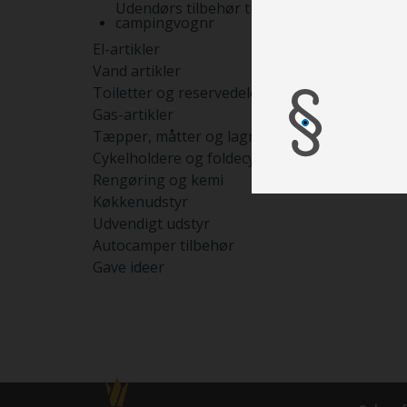
Udendørs tilbehør til
campingvognr
El-artikler
Vand artikler
Toiletter og reservedele
Gas-artikler
Tæpper, måtter og lagner
Cykelholdere og foldecykler
Rengøring og kemi
Køkkenudstyr
Udvendigt udstyr
Autocamper tilbehør
Gave ideer