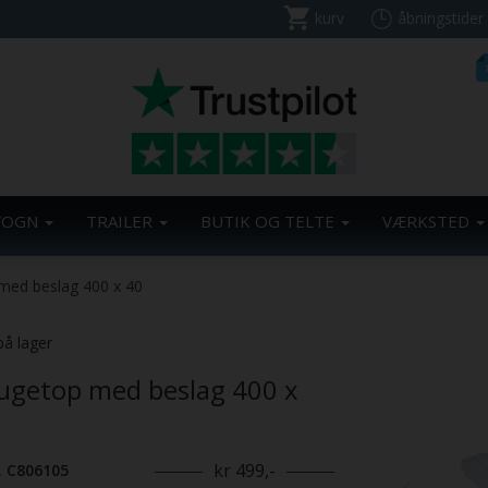
kurv
åbningstider
VOGN
TRAILER
BUTIK OG TELTE
VÆRKSTED
med beslag 400 x 40
Previous
på lager
ugetop med beslag 400 x
kr 499,-
. C806105