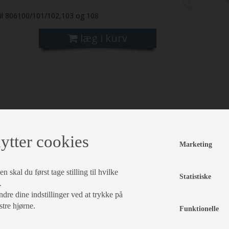
til 806100/101/102,103 og 108
læg i kurv
ytter cookies
Marketing
 skal du først tage stilling til hvilke
Statistiske
.
dre dine indstillinger ved at trykke på
stre hjørne.
Funktionelle