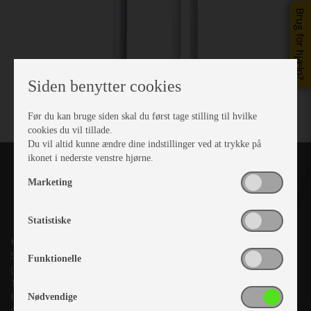
Brug for hjælp?
Siden benytter cookies
Før du kan bruge siden skal du først tage stilling til hvilke
cookies du vil tillade.
Du vil altid kunne ændre dine indstillinger ved at trykke på
ikonet i nederste venstre hjørne.
Marketing
Statistiske
Kronjyllands Camping Center A/S
Suderholmen 10, 8960 Randers SØ
Funktionelle
(Lige ud til Grenåvej)
Tlf. +45 87 10 98 70
Info@as-kcc.dk
Nødvendige
CVR: 33 38 77 33