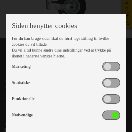
Brug for hjælp?
Siden benytter cookies
Før du kan bruge siden skal du først tage stilling til hvilke
cookies du vil tillade.
Du vil altid kunne ændre dine indstillinger ved at trykke på
ikonet i nederste venstre hjørne.
Marketing
Kronjyllands Camping Center A/S
Statistiske
Suderholmen 10, 8960 Randers SØ
(Lige ud til Grenåvej)
Tlf. +45 87 10 98 70
Funktionelle
Info@as-kcc.dk
CVR: 33 38 77 33
Nødvendige
Samtykke til nyhedsbrev