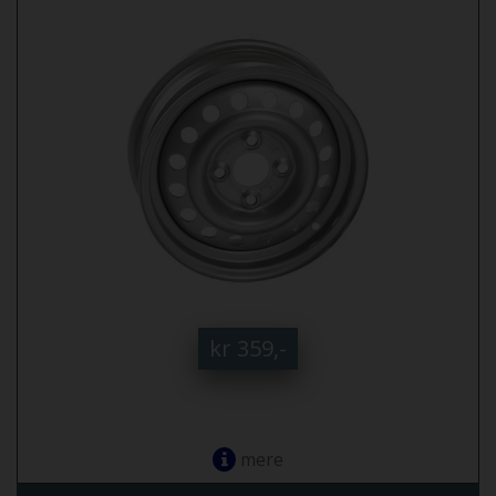
kr 359,-
mere