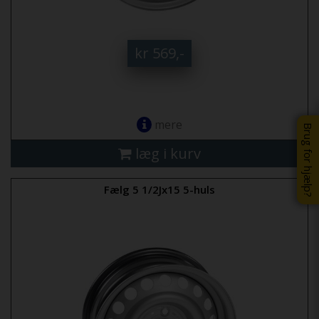
kr 569,-
mere
Brug for hjælp?
læg i kurv
Fælg 5 1/2Jx15 5-huls