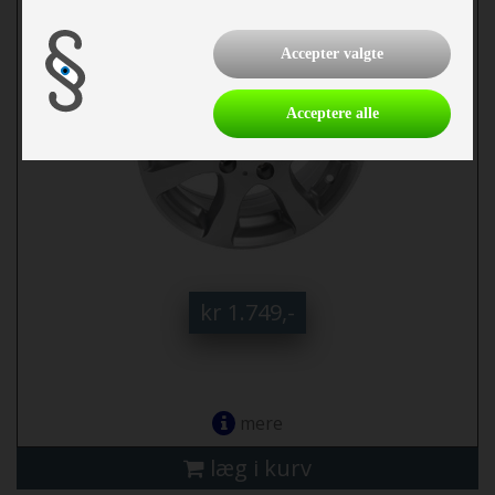
Accepter valgte
Acceptere alle
kr 1.749,-
mere
læg i kurv