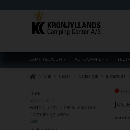
CAMPINGVOGN
AUTOCAMPER
TELT
Grill
Cadac
Cadac grill
Justerfod til
Ikke 
Outlet
Sæson vare
Juste
Fortelt, lufttelt, telt & markiser
Tagtelte og udstyr
Vare nr
Grill
Napoleon