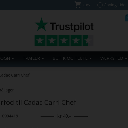
kurv
åbningstider
VOGN
TRAILER
BUTIK OG TELTE
VÆRKSTED
 Cadac Carri Chef
på lager
rfod til Cadac Carri Chef
kr 49,-
. C994419