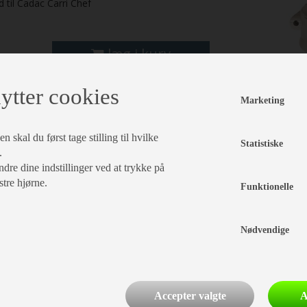
d til Cadac Carri Chef
læg i kurv
ytter cookies
Marketing
 skal du først tage stilling til hvilke
Statistiske
.
dre dine indstillinger ved at trykke på
stre hjørne.
Funktionelle
Nødvendige
Accepter valgte
A