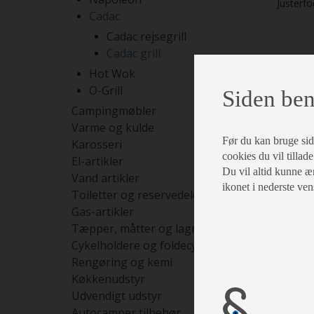
Justerfo
Cadac
Cadac rejsegrill
Cadac grill
Hot Wok
O-Grill
Siden ben
Campingmøbler
Varme og kulde
Før du kan bruge siden
Karosseri
cookies du vil tillade
El-artikler
Du vil altid kunne æn
Vand artikler
ikonet i nederste ven
Toiletter og reservedele
Gas-artikler
Tæpper, måtter og lagner
Cykelholdere og foldecykler
Rengøring og kemi
Køkkenudstyr
Udvendigt udstyr
Autocamper tilbehør