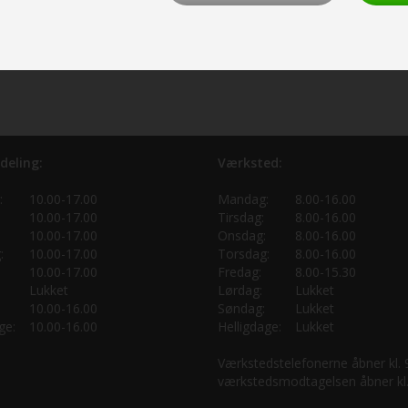
deling:
Værksted:
:
10.00-17.00
Mandag:
8.00-16.00
10.00-17.00
Tirsdag:
8.00-16.00
10.00-17.00
Onsdag:
8.00-16.00
:
10.00-17.00
Torsdag:
8.00-16.00
10.00-17.00
Fredag:
8.00-15.30
Lukket
Lørdag:
Lukket
10.00-16.00
Søndag:
Lukket
ge:
10.00-16.00
Helligdage:
Lukket
Værkstedstelefonerne åbner kl.
værkstedsmodtagelsen åbner kl.