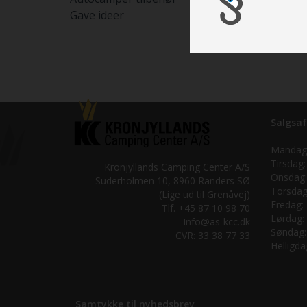
Gave ideer
Salgsaf
Mandag
Tirsdag:
Kronjyllands Camping Center A/S
Onsdag:
Suderholmen 10, 8960 Randers SØ
Torsdag
(Lige ud til Grenåvej)
Fredag:
Tlf. +45 87 10 98 70
Lørdag:
Info@as-kcc.dk
Søndag:
CVR: 33 38 77 33
Helligda
Samtykke til nyhedsbrev