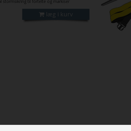
l stormsikring til fortelte og markiser
læg i kurv