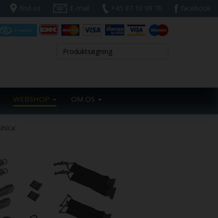
find os
E-mail
+45 87 10 98 70
facebook
WEBSHOP
OM OS
Unica'