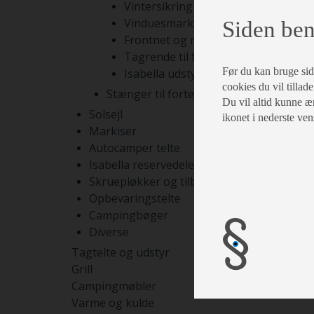
Vintersikring
Vinduesmarkiser
Siden ben
Frontnet og rumdelere
Tagrende til fortelte
Før du kan bruge siden
Isabella udstyr
cookies du vil tillade
Stænger til fortelte
Du vil altid kunne æn
Solsejl
ikonet i nederste ven
Markiser
Autocamper telte
Isabella reservedele
Skruepløkker og tilbehør
Opbevaringstelte
Campingbøger
Diverse
Tagtelte og udstyr
Grill
Campingmøbler
Varme og kulde