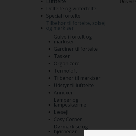
Lufttelte
Universa
Deltelte og vintertelte
Special fortelte
Tilbehør til fortelte, solsejl
og markiser
Gulve i fortelt og
markiser
Gardiner til fortelte
Tasker
Organizere
Termoloft
Tilbehør til markiser
Udstyr til lufttelte
Annexer
Lamper og
lampeskærme
Læsejl
Cosy Corner
Dørmarkise og
hjørnedør