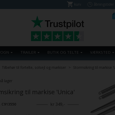
kurv
åbningstider
VOGN
TRAILER
BUTIK OG TELTE
VÆRKSTED
Tilbehør til fortelte, solsejl og markiser
Stormsikring til markise '
på lager
msikring til markise 'Unica'
kr 349,-
. C913550