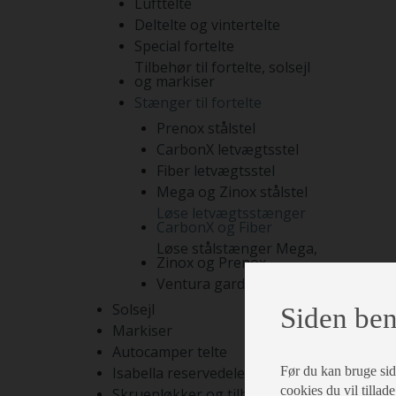
Lufttelte
Deltelte og vintertelte
Special fortelte
Tilbehør til fortelte, solsejl
og markiser
Stænger til fortelte
Prenox stålstel
CarbonX letvægtsstel
Fiber letvægtsstel
Mega og Zinox stålstel
Løse letvægtsstænger
CarbonX og Fiber
Løse stålstænger Mega,
Zinox og Prenox
Ventura gardinstænger
Solsejl
Siden ben
Markiser
Autocamper telte
Før du kan bruge siden
Isabella reservedele
cookies du vil tillade
Skruepløkker og tilbehør