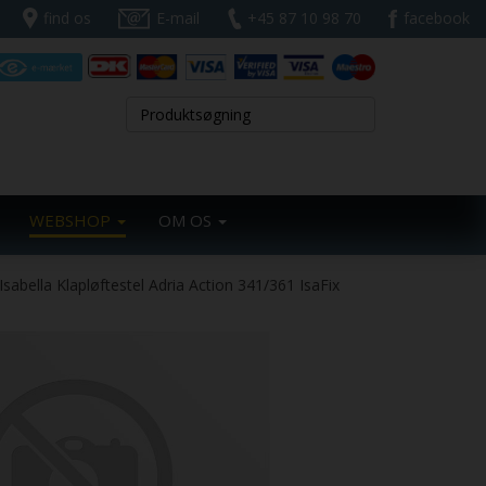
find os
E-mail
+45 87 10 98 70
facebook
WEBSHOP
OM OS
Isabella Klapløftestel Adria Action 341/361 IsaFix