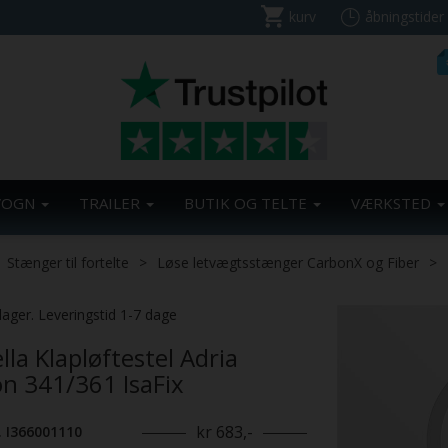
kurv
åbningstider
VOGN
TRAILER
BUTIK OG TELTE
VÆRKSTED
Stænger til fortelte
Løse letvægtsstænger CarbonX og Fiber
lager. Leveringstid 1-7 dage
lla Klapløftestel Adria
on 341/361 IsaFix
kr 683,-
. I366001110