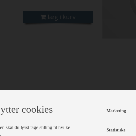
læg i kurv
ytter cookies
Marketing
 skal du først tage stilling til hvilke
Statistiske
.