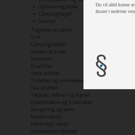
Du vil altid kunne æn
Opbevaringstelte
ikonet i nederste ven
Campingbøger
Diverse
Tagtelte og udstyr
Grill
Campingmøbler
Varme og kulde
Karosseri
El-artikler
Vand artikler
Toiletter og reservedele
Gas-artikler
Tæpper, måtter og lagner
Cykelholdere og foldecykler
Rengøring og kemi
Køkkenudstyr
Udvendigt udstyr
Autocamper tilbehør