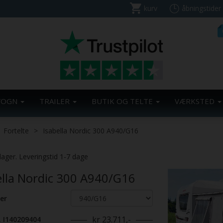
kurv
åbningstider
VOGN
TRAILER
BUTIK OG TELTE
VÆRKSTED
Fortelte
Isabella Nordic 300 A940/G16
Previous
lager. Leveringstid 1-7 dage
ella Nordic 300 A940/G16
er
kr 23.711,-
. I140209404