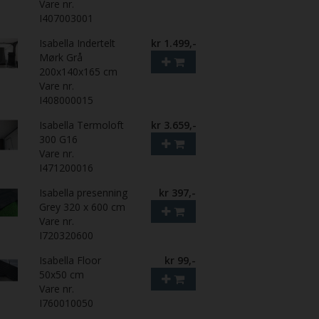
Vare nr.
I407003001
Isabella Indertelt
kr 1.499,-
Mørk Grå
200x140x165 cm
Vare nr.
I408000015
Isabella Termoloft
kr 3.659,-
300 G16
Vare nr.
I471200016
Isabella presenning
kr 397,-
Grey 320 x 600 cm
Vare nr.
I720320600
Isabella Floor
kr 99,-
50x50 cm
Vare nr.
I760010050