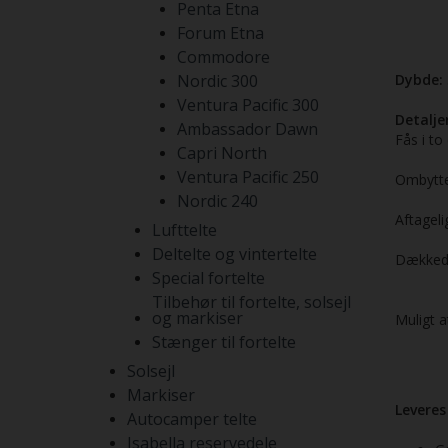
Penta Etna
Forum Etna
Commodore
Nordic 300
Dybde:
Ventura Pacific 300
Detaljer
Ambassador Dawn
Fås i to
Capri North
Ventura Pacific 250
Ombyttel
Nordic 240
Aftageli
Lufttelte
Deltelte og vintertelte
Dækkede
Special fortelte
Tilbehør til fortelte, solsejl
og markiser
Muligt 
Stænger til fortelte
Solsejl
Markiser
Leveres
Autocamper telte
Isabella reservedele