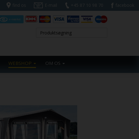
find os
E-mail
+45 87 10 98 70
facebook
WEBSHOP
OM OS
Next