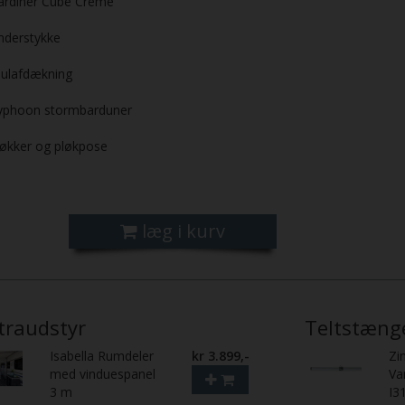
ardiner Cube Creme
nderstykke
julafdækning
yphoon stormbarduner
løkker og pløkpose
læg i kurv
traudstyr
Teltstæng
Isabella Rumdeler
kr 3.899,-
Zi
med vinduespanel
Va
3 m
I3