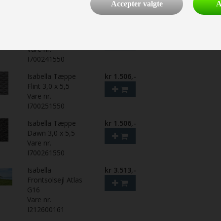
Vare nr.
Accepter valgte
A
I403812509
Isabella Tæppe
kr 1.506,-
North 3,0 x 5,5
Vare nr.
I700241550
Isabella Tæppe
kr 1.506,-
Flint 3,0 x 5,5
Vare nr.
I700251550
Isabella Tæppe
kr 1.506,-
Dawn 3,0 x 5,5
Vare nr.
I700261550
Isabella
kr 3.513,-
Frontsolsejl Atlas
G16
Vare nr.
I212600161