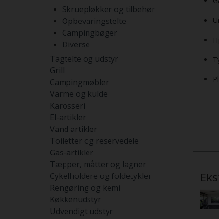
G
Skruepløkker og tilbehør
Opbevaringstelte
U
Campingbøger
H
Diverse
Tagtelte og udstyr
T
Grill
P
Campingmøbler
Varme og kulde
Karosseri
El-artikler
Vand artikler
Toiletter og reservedele
Gas-artikler
Tæpper, måtter og lagner
Eks
Cykelholdere og foldecykler
Rengøring og kemi
Køkkenudstyr
Udvendigt udstyr