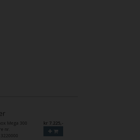
er
nox Mega 300
kr 7.225,-
re nr.
13220000