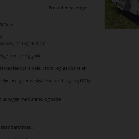
Pris uden stænger
300cm
:
 dybder; 240 og 300 cm.
ige fronter og gavle
ge/nedfældbare dele: Front- og gavlpaneler
 lynlåse giver beskyttelse mod fugt og UV-lys
at udbygge med annex og solsejl
 standard med: