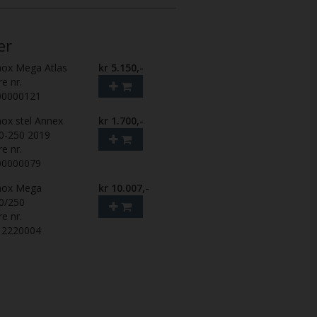
er
nox Mega Atlas
kr 5.150,-
re nr.
00000121
nox stel Annex
kr 1.700,-
0-250 2019
re nr.
00000079
nox Mega
kr 10.007,-
0/250
re nr.
12220004