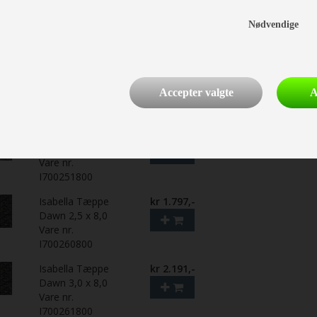
North 3,0 x 8,0
Nødvendige
Vare nr.
I700241800
Isabella Tæppe
kr 1.797,-
Flint 2,5 x 8,0
Accepter valgte
A
Vare nr.
I700250800
Isabella Tæppe
kr 2.191,-
Flint 3,0 x 8,0
Vare nr.
I700251800
Isabella Tæppe
kr 1.797,-
Dawn 2,5 x 8,0
Vare nr.
I700260800
Isabella Tæppe
kr 2.191,-
Dawn 3,0 x 8,0
Vare nr.
I700261800