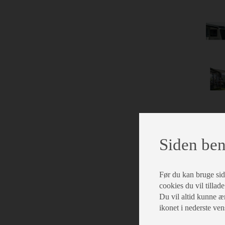
Siden ben
Før du kan bruge siden
cookies du vil tillade
Du vil altid kunne æn
ikonet i nederste ven