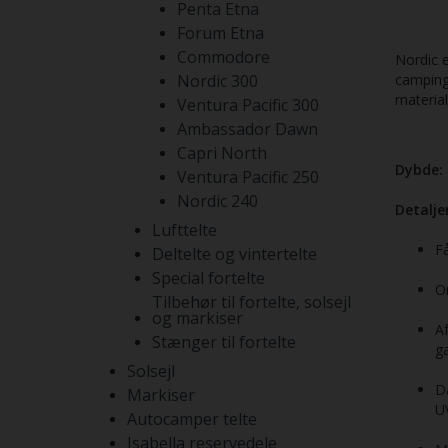
Penta Etna
Forum Etna
Commodore
Nordic er
Nordic 300
camping
material
Ventura Pacific 300
Ambassador Dawn
Capri North
Dybde:
Ventura Pacific 250
Nordic 240
Detaljer
Lufttelte
Få
Deltelte og vintertelte
Special fortelte
Om
Tilbehør til fortelte, solsejl
og markiser
Af
Stænger til fortelte
ga
Solsejl
D
Markiser
U
Autocamper telte
Isabella reservedele