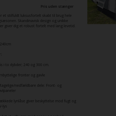
Pris uden stænger
 et stilfuldt luksusfortelt skabt til brug hele
sæsonen. Skandinavisk design og unikke
er giver dig et robust fortelt med lang levetid.
240cm
:
s i to dybder; 240 og 300 cm.
byttelige fronter og gavle
tagelige/nedfældbare dele: Front- og
vlpaneler
ækkede lynlåse giver beskyttelse mod fugt og
V-lys