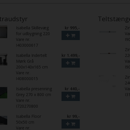
traudstyr
Teltstæng
Isabella Skillevæg
kr 995,-
Zi
for udbygning 220
Va
Vare nr.
I9
I403000617
Zi
Isabella Indertelt
kr 1.499,-
22
Mørk Grå
Va
200x140x165 cm
I9
Vare nr.
Zi
I408000015
24
Isabella presenning
kr 440,-
Va
Grey 270 x 800 cm
I3
Vare nr.
I720270800
Isabella Floor
kr 99,-
50x50 cm
Vare nr.