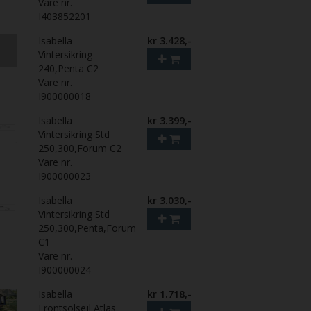
Vare nr.
I403852201
Isabella
kr 3.428,-
Vintersikring
240,Penta C2
Vare nr.
I900000018
Isabella
kr 3.399,-
Vintersikring Std
250,300,Forum C2
Vare nr.
I900000023
Isabella
kr 3.030,-
Vintersikring Std
250,300,Penta,Forum
C1
Vare nr.
I900000024
Isabella
kr 1.718,-
Frontsolsejl Atlas