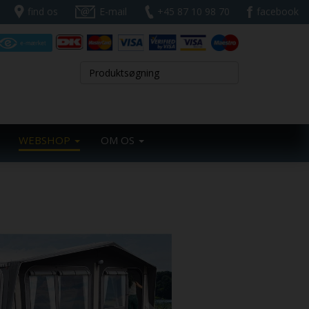
find os
E-mail
+45 87 10 98 70
facebook
WEBSHOP
OM OS
Next