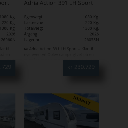
port
Adria Action 391 LH Sport
1080 Kg.
Egenvægt
1080 Kg.
220 Kg.
Lasteevne
220 Kg.
1300 Kg.
Totalvægt
1300 Kg.
2026
Årgang
2026
26060N
Lager nr.
26058N
ar til
🚐 Adria Action 391 LH Sport – Klar til
 på en
nye eventyr! Oplev campinglivet på en
LH Sport
ny måde med Adria Action 391 LH Sport
.729
kr
230.729
 let
– en 2026‑model der kombinerer let
mal
træk, moderne design og maksimal
lig
komfort i en kompakt og rummelig
gn? 🛏️
vogn. 🌟 Hvorfor vælge denne vogn? 🛏️
senge og
Fleksibel indretning med enkeltsenge og
eltseng –
mulighed for opredning til dobbeltseng –
 🎶
perfekt til par eller små familier. 🎶
k og
Integreret soundbar – nyd musik og
t og
underholdning på turen. 💡 Smart og
ning,
moderne interiør med LED-belysning,
Bluetooth-højtaler, TV-hylde og