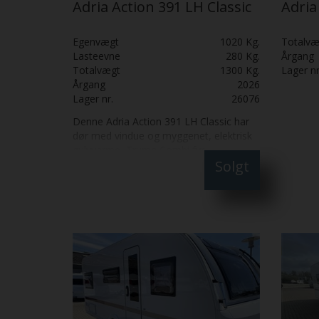
Adria Action 391 LH Classic
Adria
Egenvægt
1020 Kg.
Totalvæ
Lasteevne
280 Kg.
Årgang
Totalvægt
1300 Kg.
Lager nr
Årgang
2026
Lager nr.
26076
Denne Adria Action 391 LH Classic har
dør med vindue og myggenet, elektrisk
gulvvarme, Truma Combi fyr,
Solgt
udtræksbord ved kommode og
alufælge.