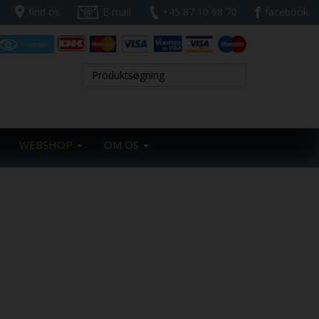
find os
E-mail
+45 87 10 98 70
facebook
WEBSHOP
OM OS