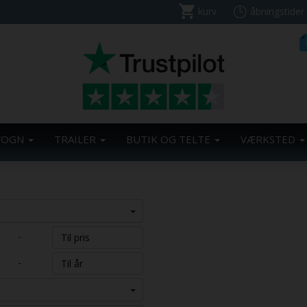
kurv
åbningstider
VOGN
TRAILER
BUTIK OG TELTE
VÆRKSTED
-
-