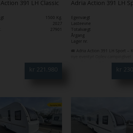
 Action 391 LH Classic
Adria Action 391 LH S
gt
1500 Kg.
Egenvægt
2027
Lasteevne
.
27901
Totalvægt
Årgang
Lager nr.
🚐 Adria Action 391 LH Sport – Kl
nye eventyr! Oplev campinglivet
ny måde med Adria Action 391 
kr
221.980
kr
230
– en 2026‑model der kombinerer
træk, moderne design og maksi
komfort i en kompakt og rumme
vogn. 🌟 Hvorfor vælge denne vo
Fleksibel indretning med enkelt
mulighed for opredning til dobb
perfekt til par eller små familier.
Integreret soundbar – nyd musi
underholdning på turen. 💡 Smar
moderne interiør med LED-belys
Bluetooth-højtaler, TV-hylde og