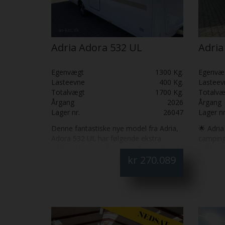
Adria Adora 532 UL
Adria
Egenvægt
1300 Kg.
Egenvæ
Lasteevne
400 Kg.
Lasteev
Totalvægt
1700 Kg.
Totalvæ
Årgang
2026
Årgang
Lager nr.
26047
Lager nr
Denne fantastiske nye model fra Adria,
🌟 Adri
Adora 532 UL har følgende ekstra
camping
udstyr der er med i prisen: Truma Combi
tætheds
kr
270.089
6E fyr, TV-holder, smartbox opbevaring i
ultimati
gaskasse, udendørs multistik og
tryghed
sengebetræk.
Adria A
rummeli
camping
design 
og solid