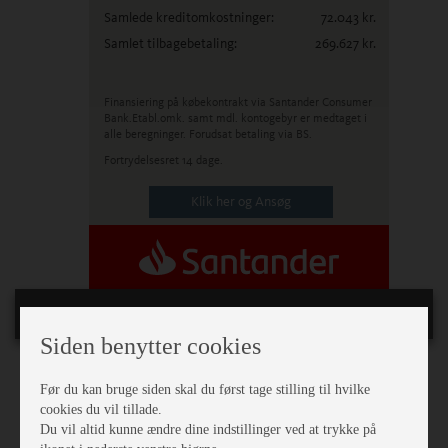
Samlede kreditomkostninger:
72.043
kr.
Samlet tilbagebetaling:
269.627
kr.
Finansiering på købekontrakt via Santander Consumer
Bank.
Etabl.omk. samt mdl. kontogebyr er medtaget i
alle beregninger. Forudsat betaling via BS.
Fortrydelsesret 14 dage.
Klik her og Ansøg
Generelt
Siden benytter cookies
Ejerforhold:
Egen
Før du kan bruge siden skal du først tage stilling til hvilke
Stel nr.:
ZY1EA7X2200060149
cookies du vil tillade.
Bredde i cm.:
245
Du vil altid kunne ændre dine indstillinger ved at trykke på
Sovepladser:
4