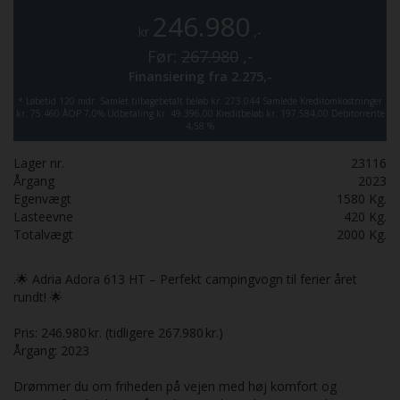
246.980
kr
,-
Før:
267.980
,-
Finansiering fra
2.275,-
*
Løbetid 120 mdr.
Samlet tilbagebetalt beløb kr. 273.044
Samlede Kreditomkostninger
kr. 75.460
ÅOP 7,0%
Udbetaling kr. 49.396,00
Kreditbeløb kr. 197.584,00
Debitorrente
4,58 %
Lager nr.
23116
Årgang
2023
Egenvægt
1580
Kg.
Lasteevne
420
Kg.
Totalvægt
2000
Kg.
.🌟 Adria Adora 613 HT – Perfekt campingvogn til ferier året
rundt! 🌟
Pris: 246.980 kr. (tidligere 267.980 kr.)
Årgang: 2023
Drømmer du om friheden på vejen med høj komfort og