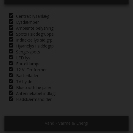
Centralt lysanlæg
Lysdæmper
Ambiente belysning
Spots i siddegruppe
Indirekte lys sid.grp.
Hjørnelys i siddegrp.
Senge-spots
LED lys
Forteltlampe
12 V. Omformer
Batterilader
TV hylde
Bluetooth højtaler
Antennekabel indlagt
Fladskærmsholder
Vand - Varme & Energi