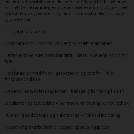
gennemført kvalitet? Så er denne Adria Adora 613 HT lige noget
for dig! Denne rummelige og veludstyrede campingvogn er ideel
til både familier, par eller dig, der vil have ekstra plads til udstyr
og oplevelser.
✨ Highlights & udstyr:
Glasfiber‑konstruktion for let vægt og stærk holdbarhed
Batteriboks og lader som standard – klar til solenergi og off‑grid
ture
Højt køleskab med fryser, gasbageovn og komfur – fuldt
funktionelt køkken
Brusekabine & toilet i bagenden – behagelig komfort på turen
Stabilisator og serviceklap – nemmere håndtering og vedligehold
Rummelig siddegruppe og enkeltsenge – fleksibel indretning
Masser af praktiske detaljer og god opbevaringsplads