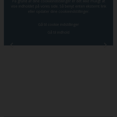
På grund af dine cookieindstillinger er det ikke muligt at
vise indholdet på vores side. Så benyt enten eksternt link
eller opdater dine cookieindstillinger.
Gå til cookie indstillinger
Gå til indhold