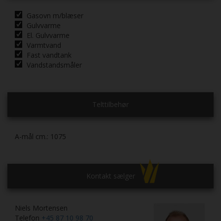
Gasovn m/blæser
Gulvvarme
El. Gulvvarme
Varmtvand
Fast vandtank
Vandstandsmåler
Telttilbehør
A-mål cm.:
1075
Kontakt sælger
Niels Mortensen
Telefon
+45 87 10 98 70