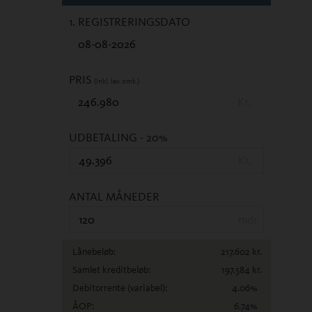
1. REGISTRERINGSDATO
PRIS
(Inkl. lev. omk.)
Kr.
UDBETALING
- 20%
Kr.
ANTAL MÅNEDER
mdr.
Lånebeløb:
217.602
kr.
Samlet kreditbeløb:
197.584
kr.
Debitorrente
(variabel)
:
4.06
%
ÅOP:
6.74
%