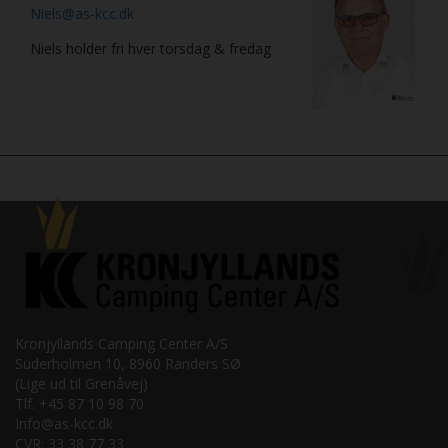
Niels@as-kcc.dk
Niels holder fri hver torsdag & fredag
Kronjyllands Camping Center A/S
Suderholmen 10, 8960 Randers SØ
(Lige ud til Grenåvej)
Tlf. +45 87 10 98 70
Info@as-kcc.dk
CVR: 33 38 77 33