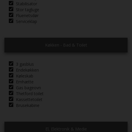
Stabilisator
Stor tagluge
Fluenetsdør
Serviceklap
Køkken - Bad & Toilet
3 gasblus
Endekøkken
Køleskab
Emhætte
Gas bageovn
Thetford toilet
Kassettetoilet
Brusekabine
El, Elektronik & Medie