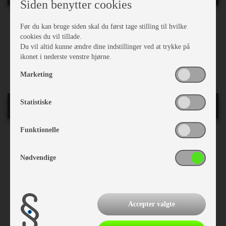
Siden benytter cookies
Fransk seng
Før du kan bruge siden skal du først tage stilling til hvilke
Dobbeltseng
cookies du vil tillade.
Hæve/sænkebord
Du vil altid kunne ændre dine indstillinger ved at trykke på
Sidesiddegruppe
ikonet i nederste venstre hjørne.
Kassettegardiner
Marketing
Statistiske
Karrosseri, Chassis & Magasiner
Funktionelle
Reservehjulsholder
Støddæmpere
Nødvendige
Stabilisator
Midi tagluge
Stor tagluge
Fluenetsdør
Serviceklap
Accepter valgte