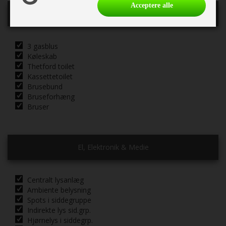
Acceptere alle
Køkken - Bad & Toilet
3 gasblus
Køleskab
Thetford toilet
Kassettetoilet
Brusebund
Bruseforhæng
Bruser
El, Elektronik & Medie
Centralt lysanlæg
Ambiente belysning
Spots i siddegruppe
Indirekte lys sid.grp.
Hjørnelys i siddegrp.