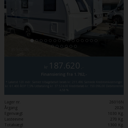
187.620
kr
,-
Finansiering fra
1.762,-
*
Løbetid 120 mdr.
Samlet tilbagebetalt beløb kr. 211.496
Samlede Kreditomkostninger
kr. 61.400
ÅOP 7,5%
Udbetaling kr. 37.524,00
Kreditbeløb kr. 150.096,00
Debitorrente
4,58 %
Lager nr.
26016N
Årgang
2026
Egenvægt
1030
Kg.
Lasteevne
270
Kg.
Totalvægt
1300
Kg.