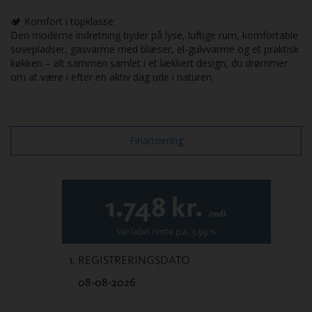
🏕️ Komfort i topklasse:
Den moderne indretning byder på lyse, luftige rum, komfortable
sovepladser, gasvarme med blæser, el‑gulvvarme og et praktisk
køkken – alt sammen samlet i et lækkert design, du drømmer
om at være i efter en aktiv dag ude i naturen.
Finansiering
1.748
kr.
/mdl.
Variabel
rente p.a.
3.99
%
1. REGISTRERINGSDATO