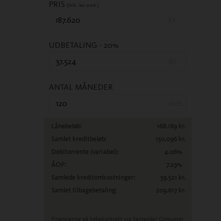
PRIS
(Inkl. lev. omk.)
Kr.
UDBETALING
- 20%
Kr.
ANTAL MÅNEDER
mdr.
Lånebeløb:
168.189
kr.
Samlet kreditbeløb:
150.096
kr.
Debitorrente
(variabel)
:
4.06
%
ÅOP:
7.29
%
Samlede kreditomkostninger:
59.521
kr.
Samlet tilbagebetaling:
209.617
kr.
Finansiering på købekontrakt via Santander Consumer