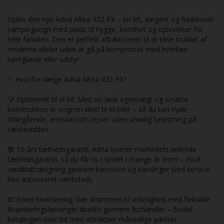
Oplev den nye Adria Altea 432 PX – en let, elegant og funktionel
campingvogn med plads til hygge, komfort og oplevelser for
hele familien. Den er perfekt afbalanceret til at blive trukket af
moderne elbiler uden at gå på kompromis med hverken
køreglæde eller udstyr.
✨ Hvorfor vælge Adria Altea 432 PX?
💡 Optimeret til el‑bil: Med sin lave egenvægt og smarte
konstruktion er vognen ideel til el‑biler – så du kan nyde
stillegående, emissionsfri rejser uden unødig belastning på
rækkevidden.
🛠️ 10‑års tæthedsgaranti: Adria leverer markedets ledende
tæthedsgaranti, så du får ro i sindet i mange år frem – mod
vandindtrængning gennem karosseri og samlinger (ved service
hos autoriseret værksted).
💶 Enkel finansiering: Gør drømmen til virkelighed med fleksible
finansieringsløsninger direkte gennem forhandler – fordel
betalingen over tid med attraktive månedlige ydelser.