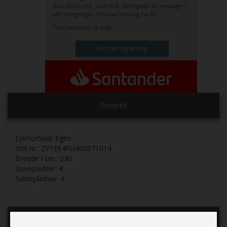
Bank.
Etabl.omk. samt mdl. kontogebyr er medtaget i
alle beregninger. Forudsat betaling via BS.
Fortrydelsesret 14 dage.
Klik her og Ansøg
Generelt
Ejerforhold:
Egen
Stel nr.:
ZY1EE4FU400071014
Bredde i cm.:
230
Sovepladser:
4
Siddepladser:
4
Indretning