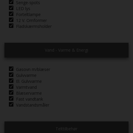
Senge-spots
LED lys
Forteltlampe
12 V. Omformer
Fladskærmsholder
Vand - Varme & Energi
Gasovn m/blæser
Gulvvarme
El. Gulvvarme
Varmtvand
Blæservarme
Fast vandtank
Vandstandsmåler
Telttilbehør