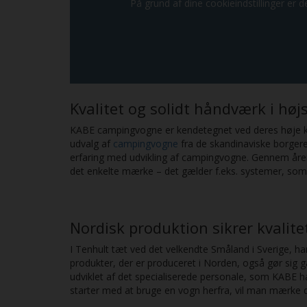
På grund af dine cookieindstillinger er de
Kvalitet og solidt håndværk i hø
KABE campingvogne er kendetegnet ved deres høje kva
udvalg af
campingvogne
fra de skandinaviske borger
erfaring med udvikling af campingvogne. Gennem årene
det enkelte mærke – det gælder f.eks. systemer, som e
Nordisk produktion sikrer kvalit
I Tenhult tæt ved det velkendte Småland i Sverige, h
produkter, der er produceret i Norden, også gør sig g
udviklet af det specialiserede personale, som KABE
starter med at bruge en vogn herfra, vil man mærke d