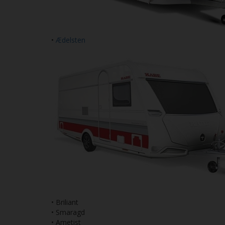
•
Ædelsten
• Briliant
• Smaragd
• Ametist