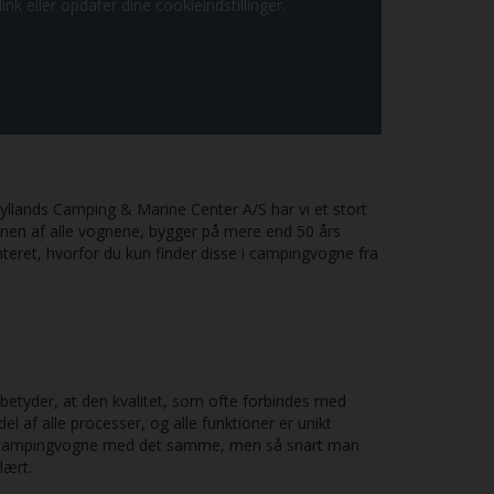
ink eller opdater dine cookieindstillinger.
llands Camping & Marine Center A/S har vi et stort
nen af alle vognene, bygger på mere end 50 års
eret, hvorfor du kun finder disse i campingvogne fra
betyder, at den kvalitet, som ofte forbindes med
 af alle processer, og alle funktioner er unikt
dre campingvogne med det samme, men så snart man
lært.