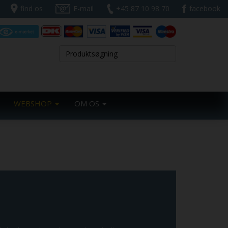
find os
E-mail
+45 87 10 98 70
facebook
WEBSHOP
OM OS