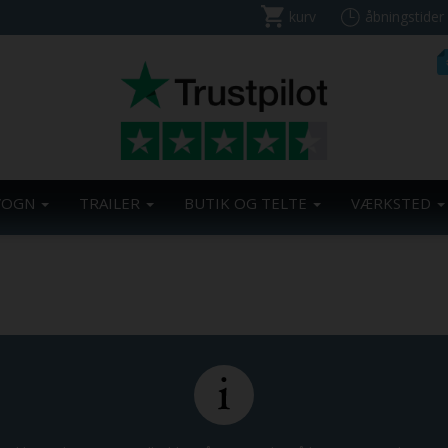
kurv
åbningstider
VOGN
TRAILER
BUTIK OG TELTE
VÆRKSTED