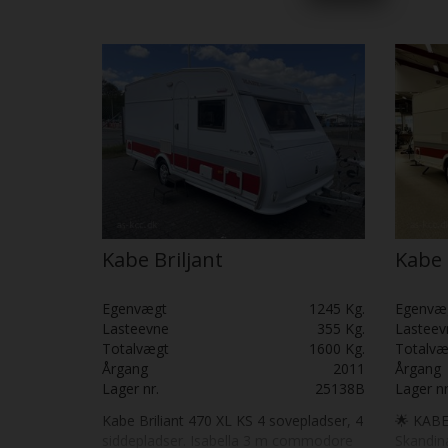
centralvarme, Mover og Isabella fortelt
opgrader
Fantastisk pæn og velgoldt: Skal SES:
560 XL K
Kampa lu
✅ Dobbe
rundsid
siddepl
gasregul
gastank
central
✅ Digita
helårsc
nysynet,
udleveri
Kabe Briljant
Kabe 
Egenvægt
1245 Kg.
Egenvæ
Lasteevne
355 Kg.
Lasteev
Totalvægt
1600 Kg.
Totalvæ
Årgang
2011
Årgang
Lager nr.
25138B
Lager nr
Kabe Briliant 470 XL KS 4 sovepladser, 4
🌟 KABE
siddepladser. Isabella 3 m commodore
Skandina