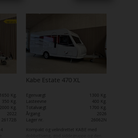
rme,
tte,
l
 den
.
Kabe Estate 470 XL
1650 Kg.
Egenvægt
1300 Kg.
350 Kg.
Lasteevne
400 Kg.
2000 Kg.
Totalvægt
1700 Kg.
2022
Årgang
2026
26172B
Lager nr.
26062N
 4
Kompakt og velindrettet KABE med
e
dobbeltseng, god siddegruppe og den