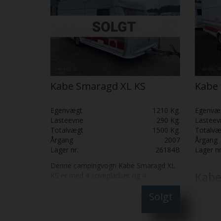
Kabe Smaragd XL KS
Kabe 
Egenvægt
1210 Kg.
Egenvæ
Lasteevne
290 Kg.
Lasteev
Totalvægt
1500 Kg.
Totalvæ
Årgang
2007
Årgang
Lager nr.
26184B
Lager nr
Denne campingvogn Kabe Smaragd XL
Kabe
KS er med 4 sovepladser og 4
siddepladser: Stor rundsiddegruppe,
årg.
Solgt
Stort køkken med emhætte, Ovn og
stor kølefryseskab, Stor dobbeltseng,
En
vinta
Badeværelse med bruser, Alde
med nos