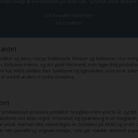
t ikke muligt at vise indholdet på vores side. Så benyt enten eksternt l
Gå til cookie indstillinger
Gå til indhold
jsædet
litet og deres mange funktionelle finesser og funktioner. Hos Kronjy
es fortrukne mærke, og det gode håndværk, som ligger bag produktio
 har KABE udviklet flere funktioner og egenskaber, som nu er patent
r med til at sikre et bedre indeklima.
eten
ar produktionen af KABEs produkter foregået i mere end 50 år, og det 
ældende ved disse vogne. Innovation og nytænkning er en integreret del
 har ansat. Man kan ikke nødvendigvis se forskellen på KABE og an
e helt specielle og originale detaljer, som gør mærket ekstremt popu