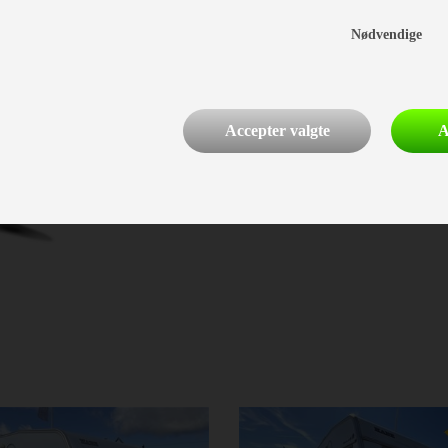
Nødvendige
Accepter valgte
A