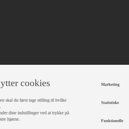
ytter cookies
Marketing
 skal du først tage stilling til hvilke
Statistiske
.
dre dine indstillinger ved at trykke på
stre hjørne.
Funktionelle