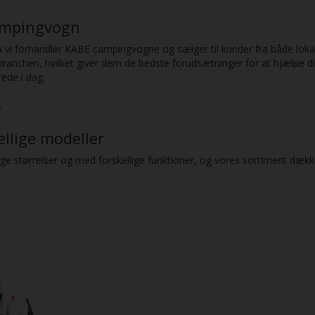
campingvogn
fra vi forhandler KABE campingvogne og sælger til kunder fra både lo
 branchen, hvilket giver dem de bedste forudsætninger for at hjælpe
rede i dag.
e
kellige modeller
ige størrelser og med forskellige funktioner, og vores sortiment dækk