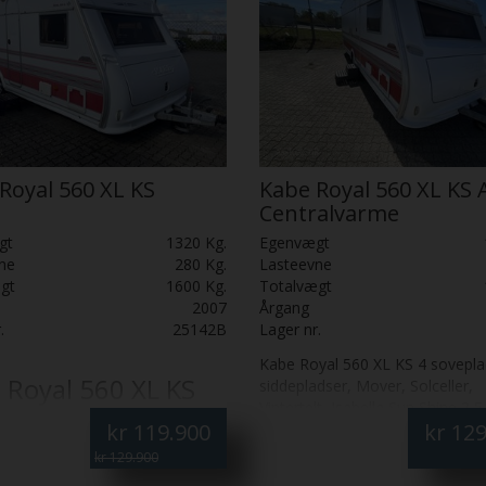
Royal 560 XL KS
Kabe Royal 560 XL KS 
Centralvarme
gt
1320 Kg.
Egenvægt
ne
280 Kg.
Lasteevne
gt
1600 Kg.
Totalvægt
2007
Årgang
.
25142B
Lager nr.
Kabe Royal 560 XL KS 4 sovepla
 Royal 560 XL KS
siddepladser, Mover, Solceller,
Vintertelt, Isabella Sun Shine 2,5 
 2007
kr
119.900
kr
129
Gasalarm, kulilte alarm, blæser ti
køleskab. Stabilisator, Læder i
ge kult-klassiker
fra KABE, fyldt
kr 129.900
rundsiddegruppen, dobbeltseng.
talgiske detaljer og moderne