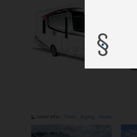
Sorter efter:
Priser
Årgang
Model