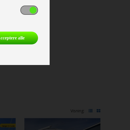
cceptere alle
Visning: