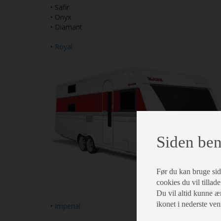
• Safir
• Onyx
• Diamant
•
Royal
Siden ben
Før du kan bruge siden
cookies du vil tillade
Du vil altid kunne æn
ikonet i nederste ven
•
Imperial