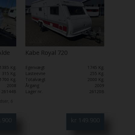
Alde
Kabe Royal 720
1385 Kg.
Egenvægt
1745 Kg.
315 Kg.
Lasteevne
255 Kg.
1700 Kg.
Totalvægt
2000 Kg.
2008
Årgang
2009
26144B
Lager nr.
26120B
dser, 6
solsejl.
.900
kr
149.900
l
 Alde