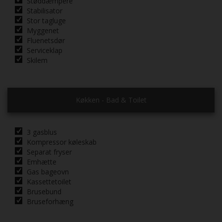
Støddæmpere
Stabilisator
Stor tagluge
Myggenet
Fluenetsdør
Serviceklap
Skilem
Køkken - Bad & Toilet
3 gasblus
Kompressor køleskab
Separat fryser
Emhætte
Gas bageovn
Kassettetoilet
Brusebund
Bruseforhæng