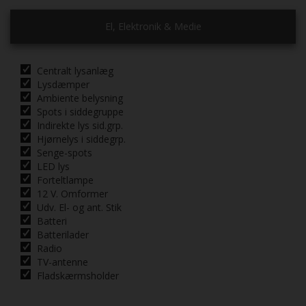
El, Elektronik & Medie
Centralt lysanlæg
Lysdæmper
Ambiente belysning
Spots i siddegruppe
Indirekte lys sid.grp.
Hjørnelys i siddegrp.
Senge-spots
LED lys
Forteltlampe
12 V. Omformer
Udv. El- og ant. Stik
Batteri
Batterilader
Radio
TV-antenne
Fladskærmsholder