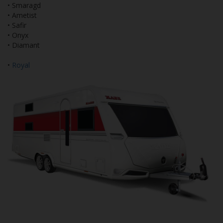
• Smaragd
• Ametist
• Safir
• Onyx
• Diamant
•
Royal