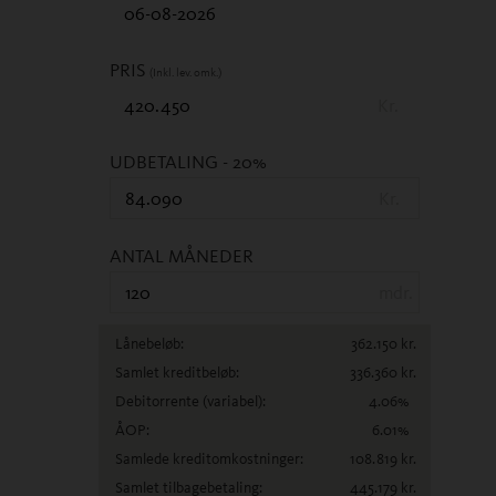
PRIS
(Inkl. lev. omk.)
Kr.
UDBETALING
- 20%
Kr.
ANTAL MÅNEDER
mdr.
Lånebeløb:
362.150
kr.
Samlet kreditbeløb:
336.360
kr.
Debitorrente
(variabel)
:
4.06
%
ÅOP:
6.01
%
Samlede kreditomkostninger:
108.819
kr.
Samlet tilbagebetaling:
445.179
kr.