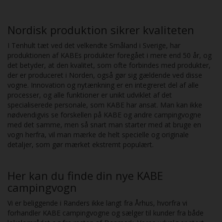
Nordisk produktion sikrer kvaliteten
I Tenhult tæt ved det velkendte Småland i Sverige, har
produktionen af KABEs produkter foregået i mere end 50 år, og
det betyder, at den kvalitet, som ofte forbindes med produkter,
der er produceret i Norden, også gør sig gældende ved disse
vogne. Innovation og nytænkning er en integreret del af alle
processer, og alle funktioner er unikt udviklet af det
specialiserede personale, som KABE har ansat. Man kan ikke
nødvendigvis se forskellen på KABE og andre campingvogne
med det samme, men så snart man starter med at bruge en
vogn herfra, vil man mærke de helt specielle og originale
detaljer, som gør mærket ekstremt populært.
Her kan du finde din nye KABE
campingvogn
Vi er beliggende i Randers ikke langt fra Århus, hvorfra vi
forhandler KABE campingvogne og sælger til kunder fra både