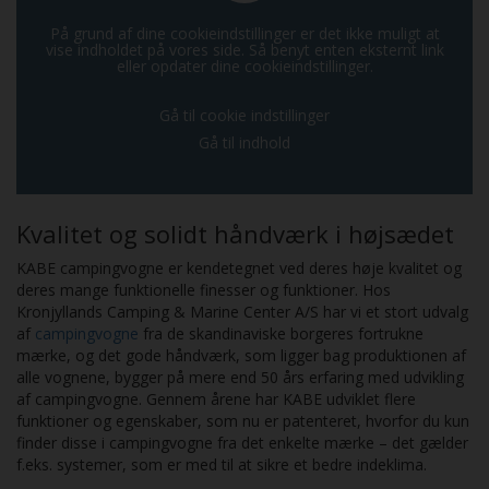
På grund af dine cookieindstillinger er det ikke muligt at
vise indholdet på vores side. Så benyt enten eksternt link
eller opdater dine cookieindstillinger.
Gå til cookie indstillinger
Gå til indhold
Kvalitet og solidt håndværk i højsædet
KABE campingvogne er kendetegnet ved deres høje kvalitet og
deres mange funktionelle finesser og funktioner. Hos
Kronjyllands Camping & Marine Center A/S har vi et stort udvalg
af
campingvogne
fra de skandinaviske borgeres fortrukne
mærke, og det gode håndværk, som ligger bag produktionen af
alle vognene, bygger på mere end 50 års erfaring med udvikling
af campingvogne. Gennem årene har KABE udviklet flere
funktioner og egenskaber, som nu er patenteret, hvorfor du kun
finder disse i campingvogne fra det enkelte mærke – det gælder
f.eks. systemer, som er med til at sikre et bedre indeklima.