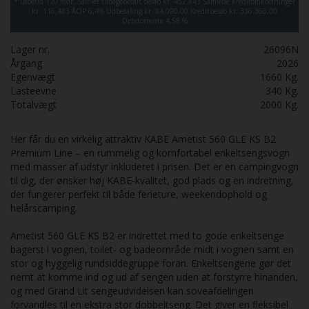
*
Løbetid 120 mdr.
Samlet tilbagebetalt beløb kr. 452.843
Samlede Kreditomkostninger
kr. 116.483
ÅOP 6,4%
Udbetaling kr. 84.090,00
Kreditbeløb kr. 336.360,00
Debitorrente 4,58 %
Lager nr.
26096N
Årgang
2026
Egenvægt
1660
Kg.
Lasteevne
340
Kg.
Totalvægt
2000
Kg.
Her får du en virkelig attraktiv KABE Ametist 560 GLE KS B2
Premium Line – en rummelig og komfortabel enkeltsengsvogn
med masser af udstyr inkluderet i prisen. Det er en campingvogn
til dig, der ønsker høj KABE-kvalitet, god plads og en indretning,
der fungerer perfekt til både ferieture, weekendophold og
helårscamping.
Ametist 560 GLE KS B2 er indrettet med to gode enkeltsenge
bagerst i vognen, toilet- og badeområde midt i vognen samt en
stor og hyggelig rundsiddegruppe foran. Enkeltsengene gør det
nemt at komme ind og ud af sengen uden at forstyrre hinanden,
og med Grand Lit sengeudvidelsen kan soveafdelingen
forvandles til en ekstra stor dobbeltseng. Det giver en fleksibel