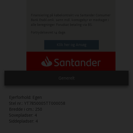
Finansiering på købekontrakt via Santander Consumer
Bank.
Etabl.omk. samt mdl. kontogebyr er medtaget i
alle beregninger. Forudsat betaling via BS.
Fortrydelsesret 14 dage.
Klik her og Ansøg
Generelt
Ejerforhold:
Egen
Stel nr.:
YT7850005TT000058
Bredde i cm.:
250
Sovepladser:
4
Siddepladser:
4