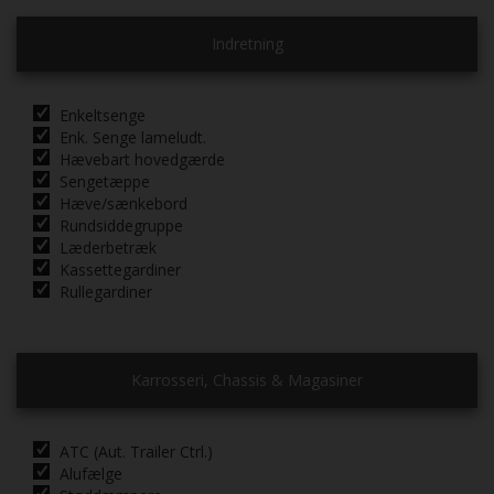
Indretning
Enkeltsenge
Enk. Senge lameludt.
Hævebart hovedgærde
Sengetæppe
Hæve/sænkebord
Rundsiddegruppe
Læderbetræk
Kassettegardiner
Rullegardiner
Karrosseri, Chassis & Magasiner
ATC (Aut. Trailer Ctrl.)
Alufælge