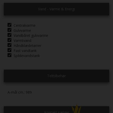
Vand - Varme & Energi
Centralvarme
Gulvvarme
Vandbåret gulvvarme
Varmtvand
Håndklædetørrer
Fast vandtank
Spildevandstank
Telttilbehør
A-mål cm.:
989
Kontakt sælger