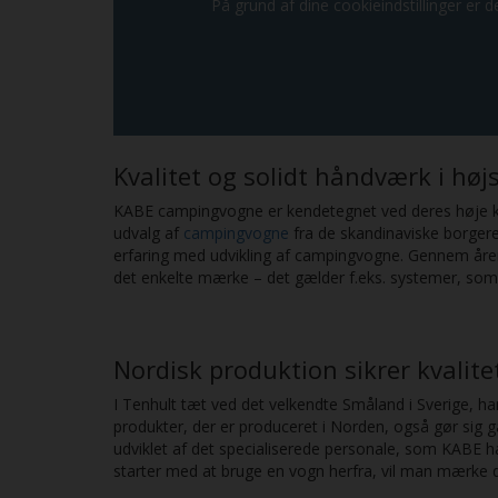
På grund af dine cookieindstillinger er de
Kvalitet og solidt håndværk i hø
KABE campingvogne er kendetegnet ved deres høje kva
udvalg af
campingvogne
fra de skandinaviske borger
erfaring med udvikling af campingvogne. Gennem årene
det enkelte mærke – det gælder f.eks. systemer, som e
Nordisk produktion sikrer kvalit
I Tenhult tæt ved det velkendte Småland i Sverige, h
produkter, der er produceret i Norden, også gør sig g
udviklet af det specialiserede personale, som KABE
starter med at bruge en vogn herfra, vil man mærke d