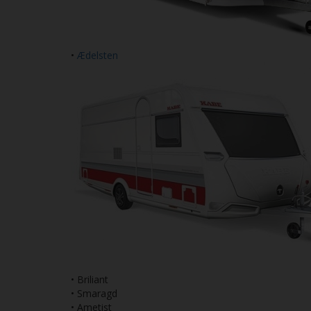
•
Ædelsten
• Briliant
• Smaragd
• Ametist