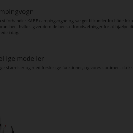
campingvogn
fra vi forhandler KABE campingvogne og sælger til kunder fra både lo
 branchen, hvilket giver dem de bedste forudsætninger for at hjælpe
rede i dag.
e
kellige modeller
ige størrelser og med forskellige funktioner, og vores sortiment dækk