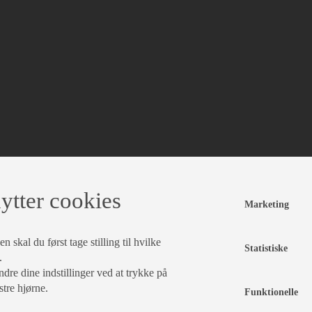
ytter cookies
Marketing
 skal du først tage stilling til hvilke
Statistiske
.
dre dine indstillinger ved at trykke på
stre hjørne.
Funktionelle