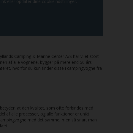
ink eller opdater dine cookieindstillinger.
llands Camping & Marine Center A/S har vi et stort
nen af alle vognene, bygger på mere end 50 års
eret, hvorfor du kun finder disse i campingvogne fra
betyder, at den kvalitet, som ofte forbindes med
 af alle processer, og alle funktioner er unikt
dre campingvogne med det samme, men så snart man
lært.