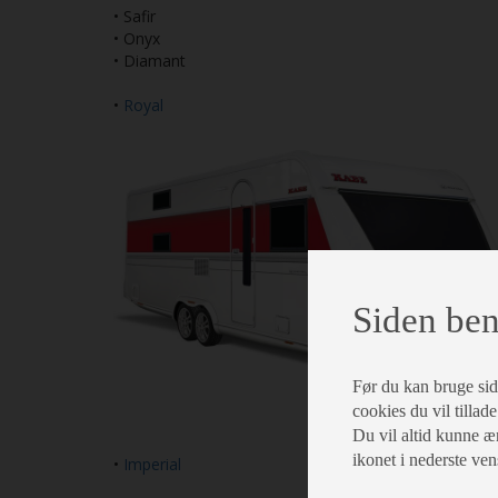
• Safir
• Onyx
• Diamant
•
Royal
Siden ben
Før du kan bruge siden
cookies du vil tillade
Du vil altid kunne æn
ikonet i nederste ven
•
Imperial