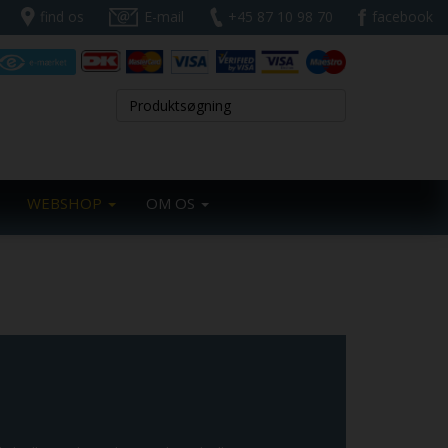
find os
E-mail
+45 87 10 98 70
facebook
WEBSHOP
OM OS