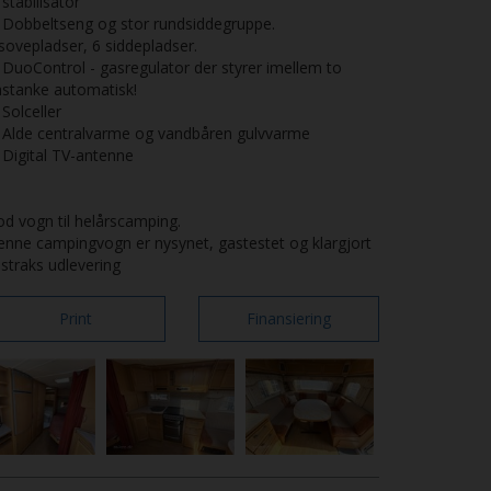
stabilisator
Dobbeltseng og stor rundsiddegruppe.
sovepladser, 6 siddepladser.
DuoControl - gasregulator der styrer imellem to
stanke automatisk!
Solceller
 Alde centralvarme og vandbåren gulvvarme
Digital TV-antenne
d vogn til helårscamping.
nne campingvogn er nysynet, gastestet og klargjort
l straks udlevering
Print
Finansiering