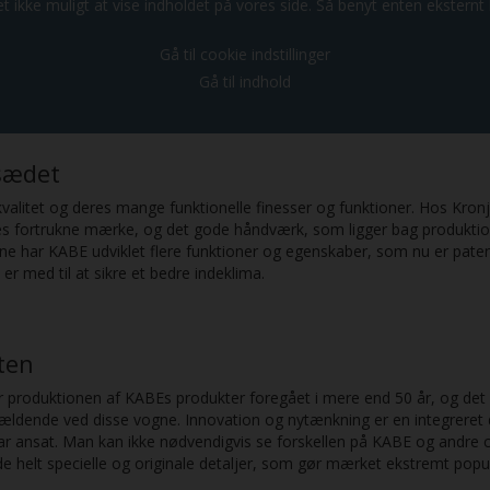
t ikke muligt at vise indholdet på vores side. Så benyt enten eksternt l
Gå til cookie indstillinger
Gå til indhold
jsædet
litet og deres mange funktionelle finesser og funktioner. Hos Kronjy
es fortrukne mærke, og det gode håndværk, som ligger bag produktio
 har KABE udviklet flere funktioner og egenskaber, som nu er patent
r med til at sikre et bedre indeklima.
eten
ar produktionen af KABEs produkter foregået i mere end 50 år, og det 
ældende ved disse vogne. Innovation og nytænkning er en integreret del
 har ansat. Man kan ikke nødvendigvis se forskellen på KABE og an
e helt specielle og originale detaljer, som gør mærket ekstremt popu