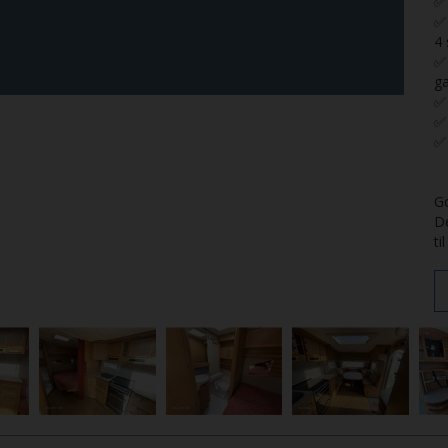
✅ 
✅ 
4 
✅ 
ga
✅ 
✅
✅ 
Go
De
ti