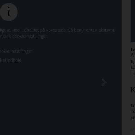
ligt at vise indholdet på vores side. Så benyt enten eksternt
r dine cookieindstillinger.
La
ookie indstillinger
Å
 til indhold
E
L
T
K
E
no
gi
✅ 