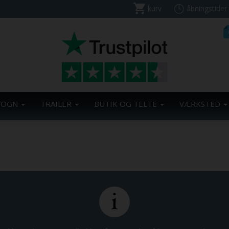
kurv
åbningstider
VOGN
TRAILER
BUTIK OG TELTE
VÆRKSTED