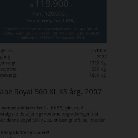
119.900
kr
,-
Før:
129.900
,-
Finansiering fra
4.585,-
*
Løbetid 23 mdr.
Samlet tilbagebetalt beløb kr. 105.446
Samlede
Kreditomkostninger kr. 9.526
ÅOP 10,1%
Udbetaling kr. 23.980,00
Kreditbeløb kr. 95.920,00
Debitorrente 4,58 %
ger nr.
25142B
rgang
2007
genvægt
1320
Kg.
asteevne
280
Kg.
otalvægt
1600
Kg.
abe Royal 560 XL KS årg. 2007
n
vintage kult-klassiker
fra KABE, fyldt med
stalgiske detaljer og moderne opgraderinger, der
ver denne Royal 560 XL KS et kærligt løft ind i nutiden.
Kampa lufttelt inkluderet