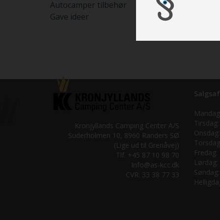
Autocamper tilbehør
Gave ideer
Salgsaf
Mandag
Tirsdag:
Kronjyllands Camping Center A/S
Onsdag:
Suderholmen 10, 8960 Randers SØ
Torsdag
(Lige ud til Grenåvej)
Fredag:
Tlf. +45 87 10 98 70
Lørdag:
Info@as-kcc.dk
Søndag:
CVR: 33 38 77 33
Helligda