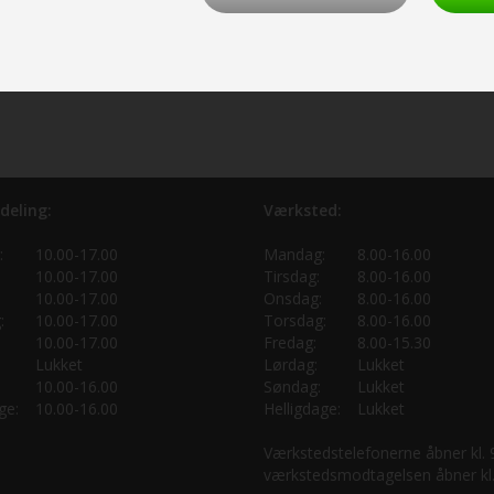
deling:
Værksted:
:
10.00-17.00
Mandag:
8.00-16.00
10.00-17.00
Tirsdag:
8.00-16.00
10.00-17.00
Onsdag:
8.00-16.00
:
10.00-17.00
Torsdag:
8.00-16.00
10.00-17.00
Fredag:
8.00-15.30
Lukket
Lørdag:
Lukket
10.00-16.00
Søndag:
Lukket
ge:
10.00-16.00
Helligdage:
Lukket
Værkstedstelefonerne åbner kl.
værkstedsmodtagelsen åbner kl.