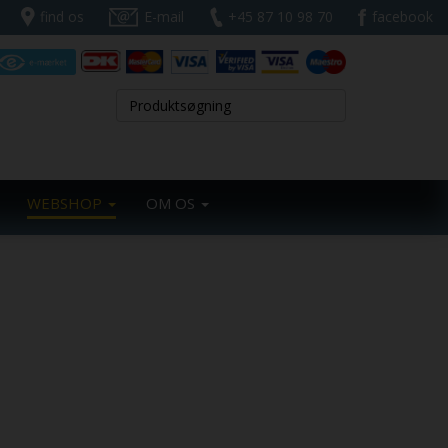
find os
E-mail
+45 87 10 98 70
facebook
WEBSHOP
OM OS