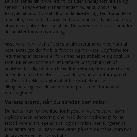
Du skal sende din ordre retur til os uden unødig forsinkelse og
senest 14 dage efter, du har meddelt os, at du ønsker at
fortryde dit køb. Du skal afholde de direkte udgifter i forbindelse
med tilbagelevering af varen. Ved returnering er du ansvarlig for,
at varen er pakket forsvarligt ind. Du bærer risikoen for varen fra
tidspunktet for varens levering.
Visse varer kan i kraft af deres art ikke returneres med normal
post. Dette gælder for bl.a. fortelte og markiser. Udgifterne for
returnering af disse varer forventes højst at beløbe sig optil 500
DKK. Du er velkommen til at kontakte udstyrsbutikken på
butik@as-kcc.dk, så får du tilsendt et returfragtbrev, men hvis du
anvender din fortrydelsesret, skal du selv betale returfragten til
os. Derfor trækkes fragtbeløbet fra købsbeløbet før
tilbagebetaling, hvis du sender retur på et af os forudbetalt
returfragtbrev.
Varens stand, når du sender den retur:
Du hæfter kun for eventuel forringelse af varens værdi, som
skyldes anden håndtering, end hvad der er nødvendigt for at
fastslå varens art, egenskaber og den måde, den fungerer på.
Med andre ord – du kan prøve varen på samme måde, som hvis
du prøvede den i en fysisk butik.