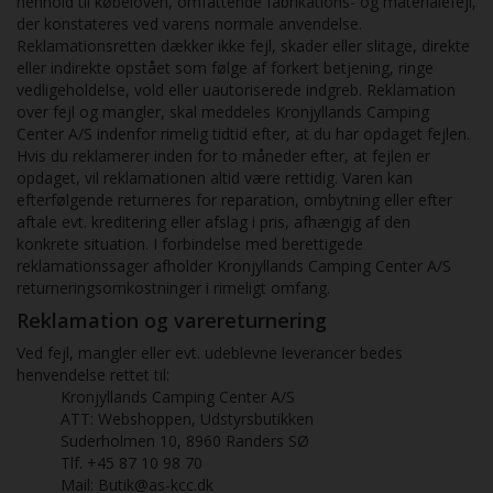
henhold til købeloven, omfattende fabrikations- og materialefejl,
der konstateres ved varens normale anvendelse.
Reklamationsretten dækker ikke fejl, skader eller slitage, direkte
eller indirekte opstået som følge af forkert betjening, ringe
vedligeholdelse, vold eller uautoriserede indgreb. Reklamation
over fejl og mangler, skal meddeles Kronjyllands Camping
Center A/S indenfor rimelig tidtid efter, at du har opdaget fejlen.
Hvis du reklamerer inden for to måneder efter, at fejlen er
opdaget, vil reklamationen altid være rettidig. Varen kan
efterfølgende returneres for reparation, ombytning eller efter
aftale evt. kreditering eller afslag i pris, afhængig af den
konkrete situation. I forbindelse med berettigede
reklamationssager afholder Kronjyllands Camping Center A/S
returneringsomkostninger i rimeligt omfang.
Reklamation og varereturnering
Ved fejl, mangler eller evt. udeblevne leverancer bedes
henvendelse rettet til:
Kronjyllands Camping Center A/S
ATT: Webshoppen, Udstyrsbutikken
Suderholmen 10, 8960 Randers SØ
Tlf. +45 87 10 98 70
Mail: Butik@as-kcc.dk