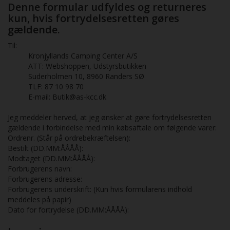
Denne formular udfyldes og returneres
kun, hvis fortrydelsesretten gøres
gældende.
Til:
Kronjyllands Camping Center A/S
ATT: Webshoppen, Udstyrsbutikken
Suderholmen 10, 8960 Randers SØ
TLF: 87 10 98 70
E-mail: Butik@as-kcc.dk
Jeg meddeler herved, at jeg ønsker at gøre fortrydelsesretten
gældende i forbindelse med min købsaftale om følgende varer:
Ordrenr. (Står på ordrebekræftelsen):
Bestilt (DD.MM:ÅÅÅÅ):
Modtaget (DD.MM:ÅÅÅÅ):
Forbrugerens navn:
Forbrugerens adresse:
Forbrugerens underskrift: (Kun hvis formularens indhold
meddeles på papir)
Dato for fortrydelse (DD.MM:ÅÅÅÅ):