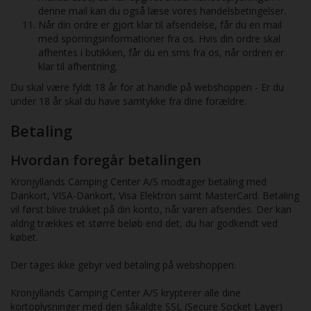
denne mail kan du også læse vores handelsbetingelser.
Når din ordre er gjort klar til afsendelse, får du en mail
med sporringsinformationer fra os. Hvis din ordre skal
afhentes i butikken, får du en sms fra os, når ordren er
klar til afhentning.
Du skal være fyldt 18 år for at handle på webshoppen - Er du
under 18 år skal du have samtykke fra dine forældre.
Betaling
Hvordan foregår betalingen
Kronjyllands Camping Center A/S modtager betaling med
Dankort, VISA-Dankort, Visa Elektron samt MasterCard. Betaling
vil først blive trukket på din konto, når varen afsendes. Der kan
aldrig trækkes et større beløb end det, du har godkendt ved
købet.
Der tages ikke gebyr ved betaling på webshoppen.
Kronjyllands Camping Center A/S krypterer alle dine
kortoplysninger med den såkaldte SSL (Secure Socket Layer)