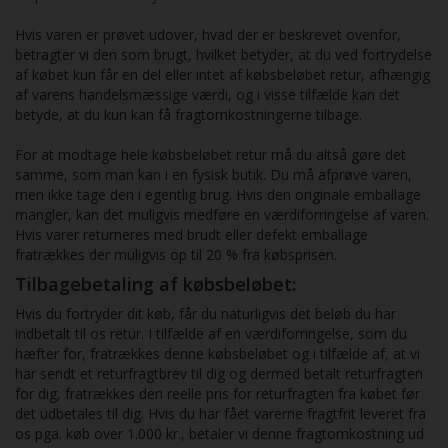
Hvis varen er prøvet udover, hvad der er beskrevet ovenfor,
betragter vi den som brugt, hvilket betyder, at du ved fortrydelse
af købet kun får en del eller intet af købsbeløbet retur, afhængig
af varens handelsmæssige værdi, og i visse tilfælde kan det
betyde, at du kun kan få fragtomkostningerne tilbage.
For at modtage hele købsbeløbet retur må du altså gøre det
samme, som man kan i en fysisk butik. Du må afprøve varen,
men ikke tage den i egentlig brug. Hvis den originale emballage
mangler, kan det muligvis medføre en værdiforringelse af varen.
Hvis varer returneres med brudt eller defekt emballage
fratrækkes der muligvis op til 20 % fra købsprisen.
Tilbagebetaling af købsbeløbet:
Hvis du fortryder dit køb, får du naturligvis det beløb du har
indbetalt til os retur. I tilfælde af en værdiforringelse, som du
hæfter for, fratrækkes denne købsbeløbet og i tilfælde af, at vi
har sendt et returfragtbrev til dig og dermed betalt returfragten
for dig, fratrækkes den reelle pris for returfragten fra købet før
det udbetales til dig. Hvis du har fået varerne fragtfrit leveret fra
os pga. køb over 1.000 kr., betaler vi denne fragtomkostning ud