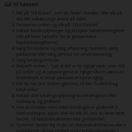
Gå til kassen:
Klik på "Gå til kurv", som du finder i bunden, eller klik på
den lille indkøbsvogn øverst på siden.
Gennemse ordren og klik på "Gå til kassen"
Indtast kundeoplysninger og accepter handelsbetingelser
(Klik på linket herudfor for at gennemlæse
handelsbetingelserne)
Vælg forsendelse og vælg afhentning i butikken, vælg
pakkeshop eller vælg adresse for erhvervslevering.
Vælg betalingsmetode.
Bekræft ordren – Tjek at det er de rigtige varer, som står
på ordren og at oplysningerne er rigtige såsom adressen.
Dobbelttjek at email-adressen er tastet rigtigt.
Når du har læst ordren igennem, så klik "Godkend og
betal ordre".
Indtast dine betalingsoplysning via betalingskort eller
mobilepay og godkend.
Hvis du forlader siden inden betalingen er godkendt fx
med mobilepay-appen eller via Mit-ID, hvis du bliver bedt
herom, så købstransaktionen ikke gennemført.
Systemet sender dig straks en ordrebekræftelse via den e-
mailadresse, du har opgivet under kundeoplysninger. I