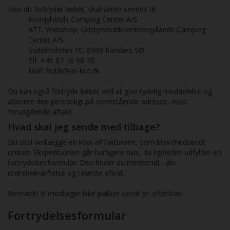
Hvis du fortryder købet, skal varen sendes til:
Kronjyllands Camping Center A/S
ATT: Webshop, UdstyrsbutikkenKronjyllands Camping
Center A/S
Suderholmen 10, 8960 Randers SØ
Tlf. +45 87 10 98 70
Mail: Butik@as-kcc.dk
Du kan også fortryde købet ved at give tydelig meddelelse og
aflevere den personligt på ovenstående adresse, mod
forudgående aftale.
Hvad skal jeg sende med tilbage?
Du skal vedlægge en kopi af fakturaen, som blev medsendt
ordren. Ekspeditionen går hurtigere hvis, du ligeledes udfylder en
fortrydelsesformular: Den finder du medsendt i din
ordrebekræftelse og i næste afsnit.
Bemærk! Vi modtager ikke pakker sendt pr. efterkrav.
Fortrydelsesformular