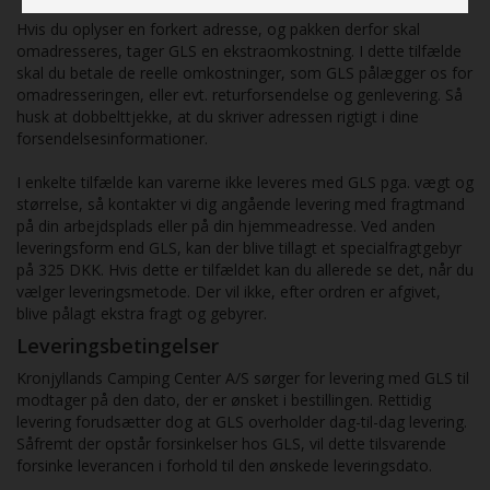
Hvis du oplyser en forkert adresse, og pakken derfor skal
omadresseres, tager GLS en ekstraomkostning. I dette tilfælde
skal du betale de reelle omkostninger, som GLS pålægger os for
omadresseringen, eller evt. returforsendelse og genlevering. Så
husk at dobbelttjekke, at du skriver adressen rigtigt i dine
forsendelsesinformationer.
I enkelte tilfælde kan varerne ikke leveres m
ed GLS pga. vægt og
størrelse, så kontakter vi dig angående levering med fragtmand
på din arbejdsplads eller på din hjemmeadresse. V
ed anden
leveringsform end GLS, kan der blive tillagt et specialfragtgebyr
på 325 DKK. Hvis dette er tilfældet kan du allerede se det, når du
vælger leveringsmetode. Der vil ikke, efter ordren er afgivet,
blive pålagt ekstra fragt og gebyrer.
Leveringsbetingelser
Kronjyllands Camping Center A/S sørger for levering med GLS til
modtager på den dato, der er ønsket i bestillingen. Rettidig
levering forudsætter dog at GLS overholder dag-til-dag levering.
Såfremt der opstår forsinkelser hos GLS, vil dette tilsvarende
forsinke leverancen i forhold til den ønskede leveringsdato.