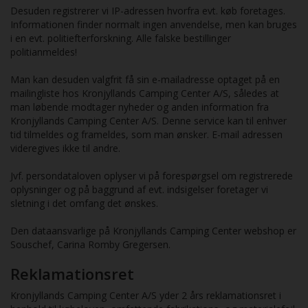
Desuden registrerer vi IP-adressen hvorfra evt. køb foretages.
Informationen finder normalt ingen anvendelse, men kan bruges
i en evt. politiefterforskning. Alle falske bestillinger
politianmeldes!
Man kan desuden valgfrit få sin e-mailadresse optaget på en
mailingliste hos Kronjyllands Camping Center A/S, således at
man løbende modtager nyheder og anden information fra
Kronjyllands Camping Center A/S. Denne service kan til enhver
tid tilmeldes og frameldes, som man ønsker. E-mail adressen
videregives ikke til andre.
Jvf. persondataloven oplyser vi på forespørgsel om registrerede
oplysninger og på baggrund af evt. indsigelser foretager vi
sletning i det omfang det ønskes.
Den dataansvarlige på Kronjyllands Camping Center webshop er
Souschef, Carina Romby Gregersen.
Reklamationsret
Kronjyllands Camping Center A/S yder 2 års reklamationsret i