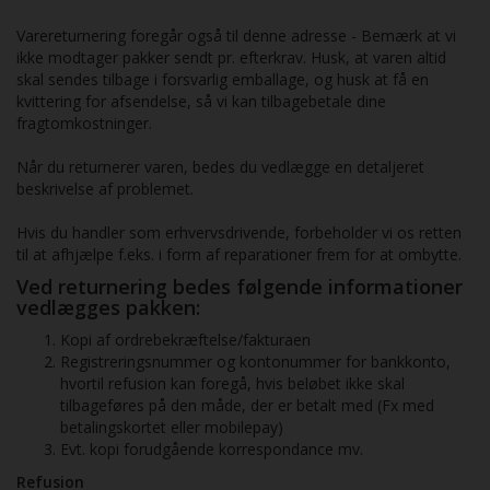
Varereturnering foregår også til denne adresse - Bemærk at vi
ikke modtager pakker sendt pr. efterkrav. Husk, at varen altid
skal sendes tilbage i forsvarlig emballage, og husk at få en
kvittering for afsendelse, så vi kan tilbagebetale dine
fragtomkostninger.
Når du returnerer varen, bedes du vedlægge en detaljeret
beskrivelse af problemet.
Hvis du handler som erhvervsdrivende, forbeholder vi os retten
til at afhjælpe f.eks. i form af reparationer frem for at ombytte.
Ved returnering bedes følgende informationer
vedlægges pakken:
Kopi af ordrebekræftelse/fakturaen
Registreringsnummer og kontonummer for bankkonto,
hvortil refusion kan foregå, hvis beløbet ikke skal
tilbageføres på den måde, der er betalt med (Fx med
betalingskortet eller mobilepay)
Evt. kopi forudgående korrespondance mv.
Refusion