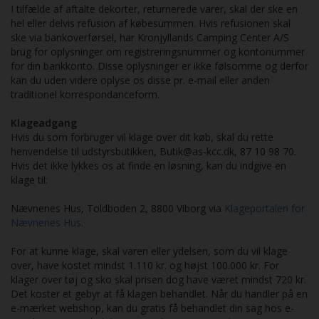
I tilfælde af aftalte dekorter, returnerede varer, skal der ske en
hel eller delvis refusion af købesummen. Hvis refusionen skal
ske via bankoverførsel, har Kronjyllands Camping Center A/S
brug for oplysninger om registreringsnummer og kontonummer
for din bankkonto. Disse oplysninger er ikke følsomme og derfor
kan du uden videre oplyse os disse pr. e-mail eller anden
traditionel korrespondanceform.
Klageadgang
Hvis du som forbruger vil klage over dit køb, skal du rette
henvendelse til udstyrsbutikken, Butik@as-kcc.dk, 87 10 98 70.
Hvis det ikke lykkes os at finde en løsning, kan du indgive en
klage til:
Nævnenes Hus, Toldboden 2, 8800 Viborg via
Klageportalen for
Nævnenes Hus
.
For at kunne klage, skal varen eller ydelsen, som du vil klage
over, have kostet mindst 1.110 kr. og højst 100.000 kr. For
klager over tøj og sko skal prisen dog have været mindst 720 kr.
Det koster et gebyr at få klagen behandlet. Når du handler på en
e-mærket webshop, kan du gratis få behandlet din sag hos e-