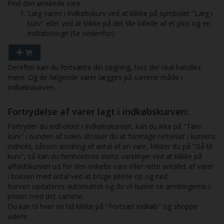
Find den ønskede vare.
Læg varen i indkøbskurv ved at klikke på symbolet "Læg i
kurv" eller ved at klikke på det lille billede af et plus og en
indkøbsvogn (Se nedenfor):
Derefter kan du fortsætte din søgning, hvis der skal handles
mere. Og de følgende varer lægges på samme måde i
indkøbskurven.
Fortrydelse af varer lagt i indkøbskurven:
Fortryder du indholdet i indkøbskurven, kan du ikke på "Tøm
kurv" i bunden af siden. Ønsker du at foretage rettelser i kurvens
indhold, såsom ændring af antal af en vare, klikker du på "Gå til
kurv", så kan du henholdsvis slette varelinjer ved at klikke på
affaldskurven ud for den enkelte vare eller rette antallet af varer
i boksen med antal ved at bruge pilene op og ned.
Kurven opdateres automatisk og du vil kunne se ændringerne i
prisen med det samme.
Du kan til hver en tid klikke på "Fortsæt indkøb" og shoppe
videre.