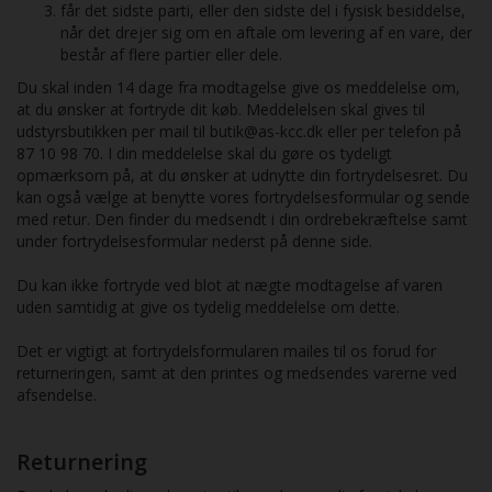
får det sidste parti, eller den sidste del i fysisk besiddelse,
når det drejer sig om en aftale om levering af en vare, der
består af flere partier eller dele.
Du skal inden 14 dage fra modtagelse give os meddelelse om,
at du ønsker at fortryde dit køb. Meddelelsen skal gives til
udstyrsbutikken per mail til butik@as-kcc.dk eller per telefon på
87 10 98 70. I din meddelelse skal du gøre os tydeligt
opmærksom på, at du ønsker at udnytte din fortrydelsesret. Du
kan også vælge at benytte vores fortrydelsesformular og sende
med retur. Den finder du medsendt i din ordrebekræftelse samt
under fortrydelsesformular nederst på denne side.
Du kan ikke fortryde ved blot at nægte modtagelse af varen
uden samtidig at give os tydelig meddelelse om dette.
Det er vigtigt at fortrydelsformularen mailes til os forud for
returneringen, samt at den printes og medsendes varerne ved
afsendelse.
Returnering