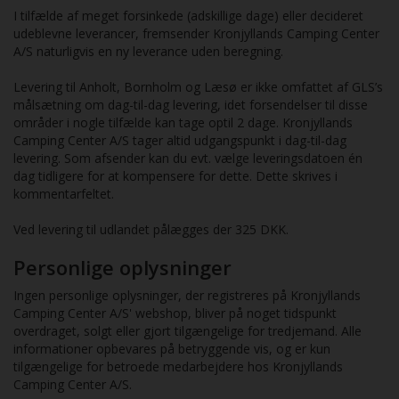
I tilfælde af meget forsinkede (adskillige dage) eller decideret
udeblevne leverancer, fremsender Kronjyllands Camping Center
A/S naturligvis en ny leverance uden beregning.
Levering til Anholt, Bornholm og Læsø er ikke omfattet af GLS’s
målsætning om dag-til-dag levering, idet forsendelser til disse
områder i nogle tilfælde kan tage optil 2 dage. Kronjyllands
Camping Center A/S tager altid udgangspunkt i dag-til-dag
levering. Som afsender kan du evt. vælge leveringsdatoen én
dag tidligere for at kompensere for dette. Dette skrives i
kommentarfeltet.
Ved levering til udlandet pålægges der 325 DKK.
Personlige oplysninger
Ingen personlige oplysninger, der registreres på Kronjyllands
Camping Center A/S' webshop, bliver på noget tidspunkt
overdraget, solgt eller gjort tilgængelige for tredjemand. Alle
informationer opbevares på betryggende vis, og er kun
tilgængelige for betroede medarbejdere hos Kronjyllands
Camping Center A/S.