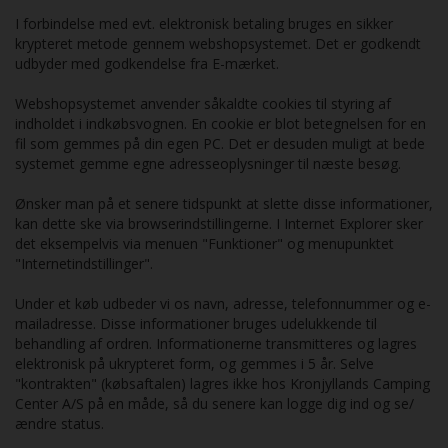
I forbindelse med evt. elektronisk betaling bruges en sikker
krypteret metode gennem webshopsystemet. Det er godkendt
udbyder med godkendelse fra E-mærket.
Webshopsystemet anvender såkaldte cookies til styring af
indholdet i indkøbsvognen. En cookie er blot betegnelsen for en
fil som gemmes på din egen PC. Det er desuden muligt at bede
systemet gemme egne adresseoplysninger til næste besøg.
Ønsker man på et senere tidspunkt at slette disse informationer,
kan dette ske via browserindstillingerne. I Internet Explorer sker
det eksempelvis via menuen "Funktioner" og menupunktet
"Internetindstillinger".
Under et køb udbeder vi os navn, adresse, telefonnummer og e-
mailadresse. Disse informationer bruges udelukkende til
behandling af ordren. Informationerne transmitteres og lagres
elektronisk på ukrypteret form, og gemmes i 5 år. Selve
"kontrakten" (købsaftalen) lagres ikke hos Kronjyllands Camping
Center A/S på en måde, så du senere kan logge dig ind og se/
ændre status.