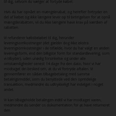
til dig, selvom du vælger at fortyde købet.
Hvis du har opnået en mængderabat, og herefter fortryder en
del af købet og ikke længere lever op til betingelsen for at opnå
mængderabatten, vil du ikke længere have krav på værdien af
rabatten.
Vi refunderer købsbeløbet til dig, herunder
leveringsomkostninger (det gælder dog ikke ekstra
leveringsomkostninger i de tilfælde, hvor du har valgt en anden
leveringsform, end den billigste form for standardlevering, som
vi tilbyder), uden unødig forsinkelse og under alle
omstændigheder senest 14 dage fra den dato, hvor vi har
modtaget din besked om, at du vil fortryde aftalen. Vi
gennemfører en sådan tilbagebetaling med samme
betalingsmiddel, som du benyttede ved den oprindelige
transaktion, medmindre du udtrykkeligt har indvilget i noget
andet.
Vi kan tilbageholde betalingen indtil vi har modtaget varen,
medmindre du sender os dokumentation for at have returneret
den.