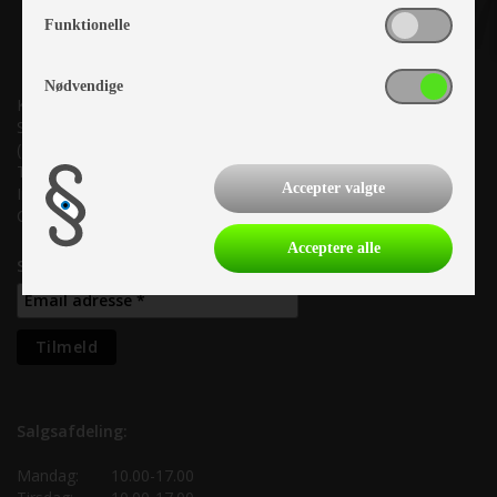
Funktionelle
Nødvendige
Kronjyllands Camping Center A/S
Suderholmen 10, 8960 Randers SØ
(Lige ud til Grenåvej)
Tlf. +45 87 10 98 70
Accepter valgte
Info@as-kcc.dk
CVR: 33 38 77 33
Acceptere alle
Samtykke til nyhedsbrev
Salgsafdeling:
Mandag:
10.00-17.00