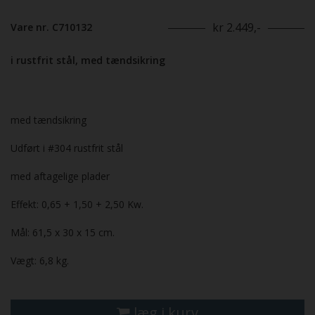
kr 2.449,-
Vare nr. C710132
i rustfrit stål, med tændsikring
med tændsikring
Udført i #304 rustfrit stål
med aftagelige plader
Effekt: 0,65 + 1,50 + 2,50 Kw.
Mål: 61,5 x 30 x 15 cm.
Vægt: 6,8 kg.
læg i kurv