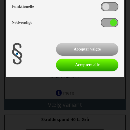
Funktionelle
Nødvendige
Accepter valgte
fra 129,-
Acceptere alle
Antal varianter 2
mere
Vælg variant
Skraldespand 40 L. Grå