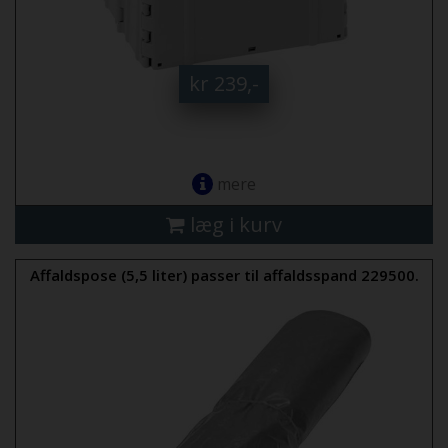
kr 239,-
mere
læg i kurv
Affaldspose (5,5 liter) passer til affaldsspand 229500.