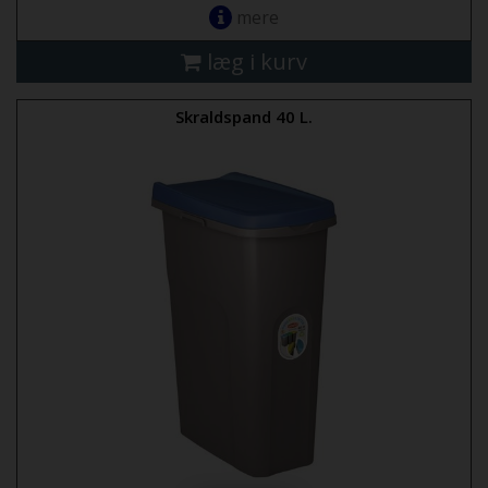
mere
læg i kurv
Skraldspand 40 L.