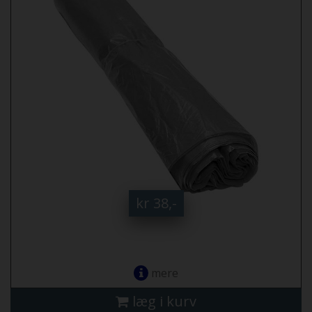
kr 38,-
mere
læg i kurv