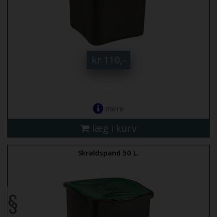
kr 110,-
mere
læg i kurv
Skraldspand 50 L.