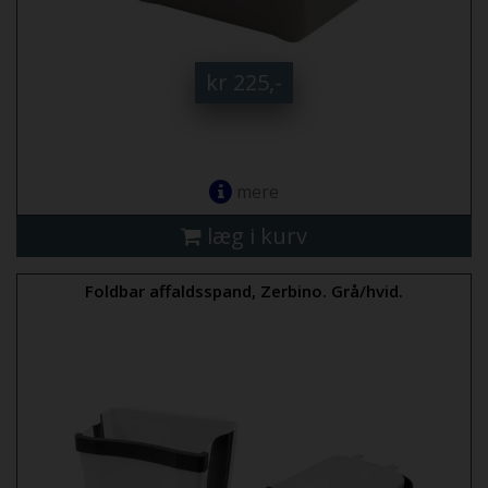
kr 225,-
mere
læg i kurv
Foldbar affaldsspand, Zerbino. Grå/hvid.