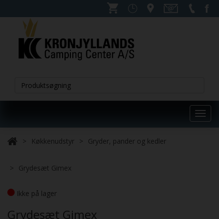
Toggl
navig
Køkkenudstyr
Gryder, pander og kedler
Grydesæt Gimex
Ikke på lager
Grydesæt Gimex