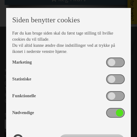
Brug for hjælp?
Siden benytter cookies
Før du kan bruge siden skal du først tage stilling til hvilke
cookies du vil tillade.
Du vil altid kunne ændre dine indstillinger ved at trykke på
ikonet i nederste venstre hjørne.
Marketing
Kronjyllands Camping Center A/S
Suderholmen 10, 8960 Randers SØ
Statistiske
(Lige ud til Grenåvej)
Tlf. +45 87 10 98 70
Info@as-kcc.dk
Funktionelle
CVR: 33 38 77 33
Nødvendige
Samtykke til nyhedsbrev