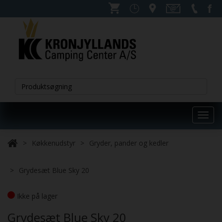
Toggl
navig
Køkkenudstyr
Gryder, pander og kedler
Grydesæt Blue Sky 20
Ikke på lager
Grydesæt Blue Sky 20