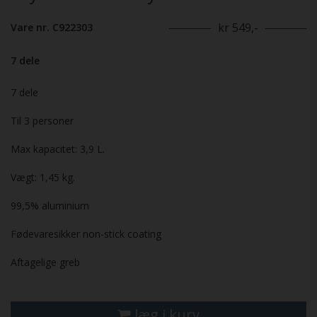
kr 549,-
Vare nr. C922303
7 dele
7 dele
Til 3 personer
Max kapacitet: 3,9 L.
Vægt: 1,45 kg.
99,5% aluminium
Fødevaresikker non-stick coating
Aftagelige greb
læg i kurv