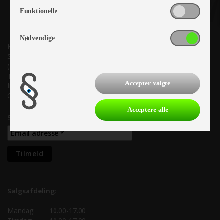
Funktionelle
Nødvendige
Kronjyllands Camping Center A/S
Suderholmen 10, 8960 Randers SØ
(Lige ud til Grenåvej)
Tlf. +45 87 10 98 70
Accepter valgte
Info@as-kcc.dk
CVR: 33 38 77 33
Acceptere alle
Samtykke til nyhedsbrev
Salgsafdeling:
Mandag:
10.00-17.00