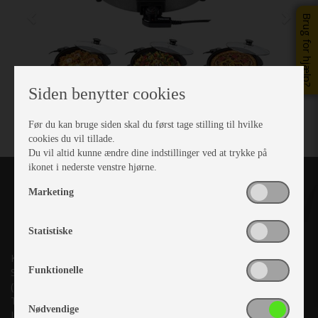
Brug for hjælp?
Siden benytter cookies
Før du kan bruge siden skal du først tage stilling til hvilke
cookies du vil tillade.
Du vil altid kunne ændre dine indstillinger ved at trykke på
ikonet i nederste venstre hjørne.
Marketing
Statistiske
Kronjyllands Camping Center A/S
Funktionelle
Suderholmen 10, 8960 Randers SØ
(Lige ud til Grenåvej)
Tlf. +45 87 10 98 70
Nødvendige
Info@as-kcc.dk