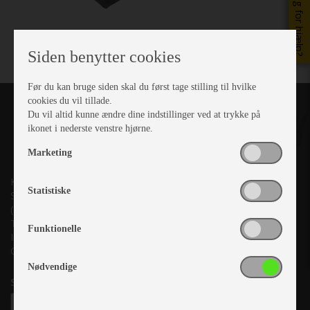
Brug for hjælp?
Siden benytter cookies
Før du kan bruge siden skal du først tage stilling til hvilke
cookies du vil tillade.
Du vil altid kunne ændre dine indstillinger ved at trykke på
ikonet i nederste venstre hjørne.
Marketing
Kronjyllands Camping Center A/S
Statistiske
Suderholmen 10, 8960 Randers SØ
(Lige ud til Grenåvej)
Tlf. +45 87 10 98 70
Funktionelle
Info@as-kcc.dk
CVR: 33 38 77 33
Nødvendige
Samtykke til nyhedsbrev