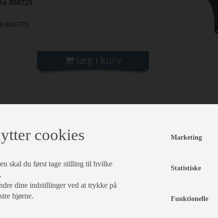
ta 806725
ta 806725
læg i kurv
ytter cookies
Marketing
 skal du først tage stilling til hvilke
Statistiske
.
dre dine indstillinger ved at trykke på
stre hjørne.
Funktionelle