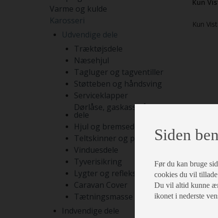
Kun Vis
Varme og kulde
Karosseri
Kun Vis
Udvendige dele
Træktøjsdele
Næsehjul
Tagluger og tagventiller
Støtteben og håndsving
Serviceklapper
Dørlåse, gaskasselåse og
dele
Hjul og bremsedele
Siden ben
Teltskinner og pyntelister
Vinduesdele
Tyverisikring
Før du kan bruge siden
Lygter og reflekser
cookies du vil tillade
Caravan Cover
Du vil altid kunne æn
Tætningsmasse og lim
ikonet i nederste ven
Indvendige dele