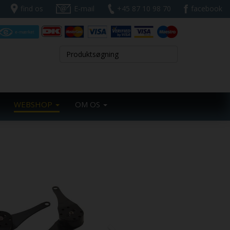
find os
E-mail
+45 87 10 98 70
facebook
WEBSHOP
OM OS
Next