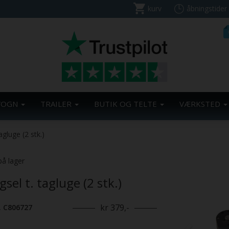
kurv
åbningstider
VOGN
TRAILER
BUTIK OG TELTE
VÆRKSTED
gluge (2 stk.)
Previous
på lager
sel t. tagluge (2 stk.)
kr 379,-
. C806727