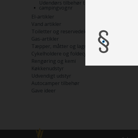
Udendørs tilbehør til
campingvognr
El-artikler
Vand artikler
Toiletter og reservedele
Gas-artikler
Tæpper, måtter og lagner
Cykelholdere og foldecykler
Rengøring og kemi
Køkkenudstyr
Udvendigt udstyr
Autocamper tilbehør
Gave ideer