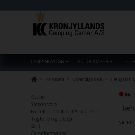
CAMPINGVOGN
AUTOCAMPER
TELT
Karosseri
Udvendige dele
Hængsel t. ta
Ikke 
Outlet
Sæson vare
Hæng
Fortelt, lufttelt, telt & markiser
Tagtelte og udstyr
Vare nr
Grill
Campingmøbler