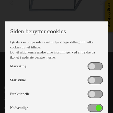
Brug for hjælp?
Siden benytter cookies
Før du kan bruge siden skal du først tage stilling til hvilke
cookies du vil tillade.
Du vil altid kunne ændre dine indstillinger ved at trykke på
ikonet i nederste venstre hjørne.
Marketing
Statistiske
Kronjyllands Camping Center A/S
Suderholmen 10, 8960 Randers SØ
Funktionelle
(Lige ud til Grenåvej)
Tlf. +45 87 10 98 70
Info@as-kcc.dk
Nødvendige
CVR: 33 38 77 33