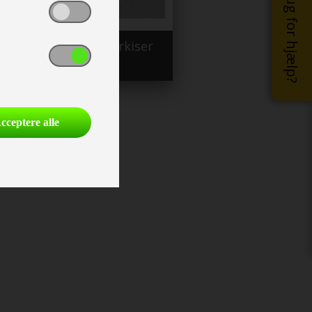
Brug for hjælp?
Blandende markiser
cceptere alle