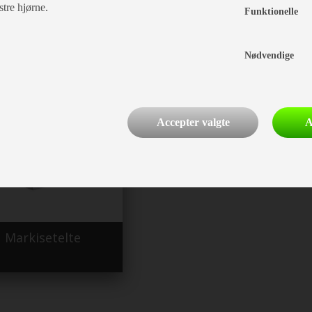
stre hjørne.
Funktionelle
Fiamma F45
Tilbehør til markiser
Nødvendige
boksmarkise
Accepter valgte
A
Markisetelte