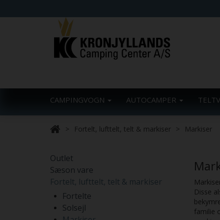
CAMPINGVOGN
AUTOCAMPER
TELT
Fortelt, lufttelt, telt & markiser
Markiser
Outlet
Mark
Sæson vare
Fortelt, lufttelt, telt & markiser
Markiser
Disse al
Fortelte
bekymre 
Solsejl
familie 
Markiser