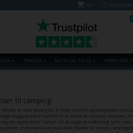
kurv
åbningstider
VOGN
TRAILER
BUTIK OG TELTE
VÆRKSTED
iser til camping
 tilbyder en ideel løsning for at tilføje komfort og beskyttelse mod so
sidige skyggegivere er perfekte til at udvide din levestue udendørs, 
dig om vejrets luner. Uanset om du søger et midlertidigt ly for solen 
og venner, er en markise et must-have tilbehør for enhver campingent