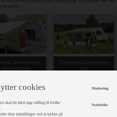
 er den perfekte tilføjelse til din campingvogn, autocamper eller telt, d
campingplads.
mma Caravanstore
Fiamma Caravanstore
posemarkise
Zip
ytter cookies
Marketing
 skal du først tage stilling til hvilke
Statistiske
.
dre dine indstillinger ved at trykke på