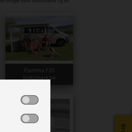
er bringer både funktionalitet og stil
Fiamma F35
boksmarkise