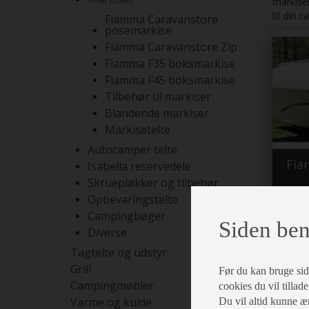
markiser
til din 
Fiamma Caravanstore
posemarkise
Fiamma Caravanstore Zip
Fiamma F35 boksmarkise
Fiamma F45 boksmarkise
Tilbehør til markiser
Blandende markiser
Markisetelte
Autocamper telte
Fia
Isabella reservedele
Skruepløkker og tilbehør
Opbevaringstelte
Campingbøger
Siden ben
Diverse
Tagtelte og udstyr
Grill
Før du kan bruge siden
Campingmøbler
cookies du vil tillade
Varme og kulde
Du vil altid kunne æn