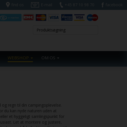
find os
E-mail
+45 87 10 98 70
facebook
WEBSHOP
OM OS
l og regn til din campingoplevelse.
hvor du kan nyde naturen uden at
eller et hyggeligt samlingspunkt for
usiast. Let at montere og justere,