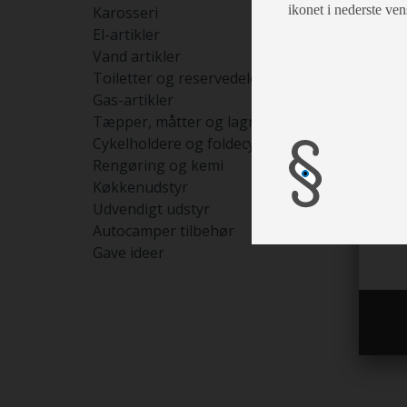
ikonet i nederste ven
Karosseri
El-artikler
Vand artikler
Toiletter og reservedele
Gas-artikler
Tæpper, måtter og lagner
Cykelholdere og foldecykler
Rengøring og kemi
Køkkenudstyr
Udvendigt udstyr
Autocamper tilbehør
Gave ideer