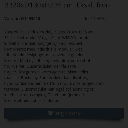
B320xD130xH235 cm. Ekskl. fron
kr 11.598,-
Vare nr. D1493010
Yanook Basis Plus modul, B320xD130xH235 cm.
Ekskl. frontmodul. Vægt: 10 kg. WIGO Yanook
lufttelt er modulopbygget og kan fleksibelt
kombineres med individuelle moduler. Det
fritstående design gør det anvendeligt uden
køretøj. Med ny luftslangeteknologi er teltet af
høj kvalitet. Slusemodulet, der fås i fire
højder, fastgøres til køretøjets teltskinne eller
markise. Basis- og Sun moduler kan tilsluttes,
hvor kombinationen med Sun modul ofte bruges som
terrasse. Slusemodulet kan også stå alene og er
ideelt til vintercamping. Teltet kan fjernes fra
køretøjet uden at skille det ad.
læg i kurv