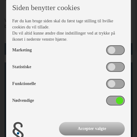
Siden benytter cookies
Ved større rengøring kan IsaClean rens anvendes. AquaTex kan
Før du kan bruge siden skal du først tage stilling til hvilke
bruges til efterimprægnering.
cookies du vil tillade.
Du vil altid kunne ændre dine indstillinger ved at trykke på
ikonet i nederste venstre hjørne.
læg i kurv
Marketing
Statistiske
Funktionelle
På grund af dine cookieindstillinger er det ikke muligt at
Nødvendige
vise indholdet på vores side. Så benyt enten eksternt link
eller opdater dine cookieindstillinger.
Gå til cookie indstillinger
Accepter valgte
Gå til indhold