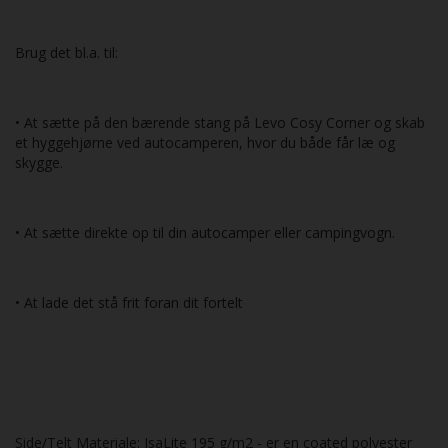
Brug det bl.a. til:
• At sætte på den bærende stang på Levo Cosy Corner og skab
et hyggehjørne ved autocamperen, hvor du både får læ og
skygge.
• At sætte direkte op til din autocamper eller campingvogn.
• At lade det stå frit foran dit fortelt
Side/Telt Materiale: IsaLite 195 g/m2 - er en coated polyester