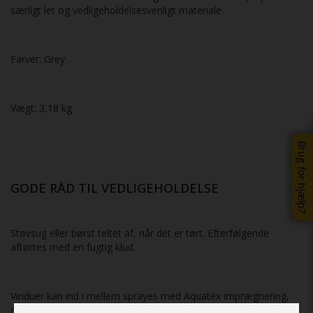
særligt let og vedligeholdelsesvenligt materiale.
Farver: Grey
Vægt: 3,18 kg
Brug for hjælp?
GODE RÅD TIL VEDLIGEHOLDELSE
Støvsug eller børst teltet af, når det er tørt. Efterfølgende
aftørres med en fugtig klud.
Vinduer kan ind i mellem sprayes med Aquatex imprægnering,
og straks herefter aftørres med en tør klud (maks. 2 x årligt).