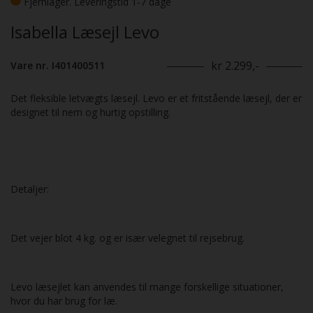
Fjernlager. Leveringstid 1-7 dage
Isabella Læsejl Levo
kr 2.299,-
Vare nr. I401400511
Det fleksible letvægts læsejl. Levo er et fritstående læsejl, der er
designet til nem og hurtig opstilling.
Detaljer:
Det vejer blot 4 kg. og er især velegnet til rejsebrug.
Levo læsejlet kan anvendes til mange forskellige situationer,
hvor du har brug for læ.