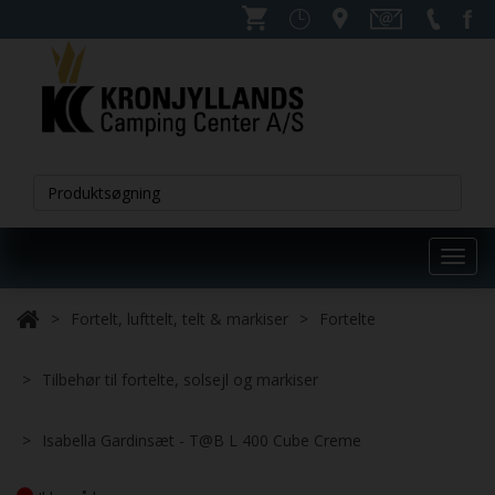
Toggl
navig
Fortelt, lufttelt, telt & markiser
Fortelte
Tilbehør til fortelte, solsejl og markiser
Isabella Gardinsæt - T@B L 400 Cube Creme