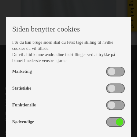
Brug for hjælp?
Siden benytter cookies
Før du kan bruge siden skal du først tage stilling til hvilke
cookies du vil tillade.
Du vil altid kunne ændre dine indstillinger ved at trykke på
ikonet i nederste venstre hjørne.
Marketing
Kronjyllands Camping Center A/S
Statistiske
Suderholmen 10, 8960 Randers SØ
(Lige ud til Grenåvej)
Funktionelle
Tlf. +45 87 10 98 70
Info@as-kcc.dk
CVR: 33 38 77 33
Nødvendige
Samtykke til nyhedsbrev