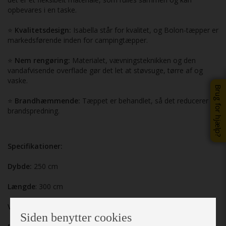
opbevares i en taske.
⭐
Kvalitetsdesign:
Isabella står for kvalitet, og Bolon-tæpper er
markedsførende inden for campingtæpper.
⭐
Nem rengøring:
Materialet, vævningsteknikken og den
vandafvisende overflade gør det let at støvsuge, tørre af og
vaske.
Brug for hjælp?
⭐
Brandhæmmende:
Tæppet er behandlet, så det reducerer
brandspredning.
Specifikationer:
Dybde:
250 cm
Længde
: 300 cm
Vægt
: 3,76 kg
Siden benytter cookies