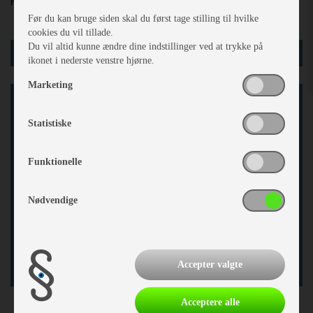
Farve
: Dawn, mørkegrå
Før du kan bruge siden skal du først tage stilling til hvilke
cookies du vil tillade.
Du vil altid kunne ændre dine indstillinger ved at trykke på
læg i kurv
ikonet i nederste venstre hjørne.
Marketing
Statistiske
Funktionelle
På grund af dine cookieindstillinger er det ikke muligt at
vise indholdet på vores side. Så benyt enten eksternt link
eller opdater dine cookieindstillinger.
Nødvendige
Gå til cookie indstillinger
Gå til indhold
Accepter valgte
Acceptere alle