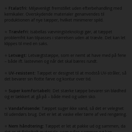
⭐
Ftalatfri:
Miljøvenligt fremstillet uden efterbehandling med
kemikalier. Overskydende materialer genanvendes til
produktionen af nye tæpper, hvilket minimerer spild.
⭐
Trævlefri:
Isabellas vævningsteknologi gør, at tæppet
problemfrit kan tilpasses i størrelsen uden at trævle. Det kan let
klippes til med en saks.
⭐
Letvægt:
Letvægtstæppe, som er nemt at have med på ferie
– både ift. lastevnen og når det skal bæres rundt.
⭐
UV-resistent:
Tæppet er designet til at modstå UV-stråler, så
det bevarer sin flotte farve og kontur over tid.
⭐
Super komfortabelt:
Det stærke tæppe bevarer sin blødhed
og er lækkert at gå på – både med og uden sko.
⭐
Vandafvisende:
Tæppet suger ikke vand, så det er velegnet
til udendørs brug. Det er let at vaske eller tørre af ved rengøring.
⭐
Nem håndtering:
Tæppet er let at pakke ud og sammen, da
det er et fleksibelt materiale, som rulles sammen og kan