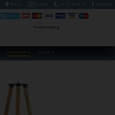
find os
E-mail
+45 87 10 98 70
facebook
WEBSHOP
OM OS