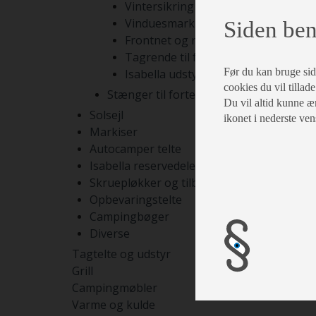
Vintersikring
Vinduesmarkiser
Siden ben
Frontnet og rumdelere
Tagrende til fortelte
Før du kan bruge siden
Isabella udstyr
cookies du vil tillade
Stænger til fortelte
Du vil altid kunne æn
Solsejl
ikonet i nederste ven
Markiser
Autocamper telte
Isabella reservedele
Skruepløkker og tilbehør
Opbevaringstelte
Campingbøger
Diverse
Tagtelte og udstyr
Grill
Campingmøbler
Varme og kulde