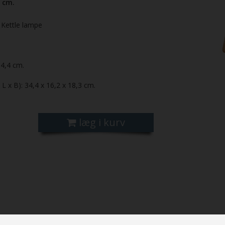
 cm.
il Kettle lampe
34,4 cm.
 L x B): 34,4 x 16,2 x 18,3 cm.
læg i kurv