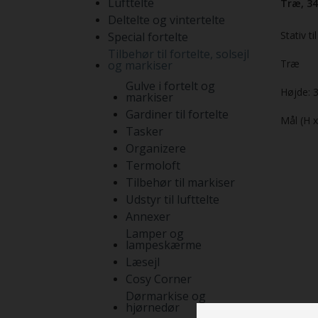
Lufttelte
Træ, 34
Deltelte og vintertelte
Stativ t
Special fortelte
Tilbehør til fortelte, solsejl
Træ
og markiser
Gulve i fortelt og
Højde: 
markiser
Gardiner til fortelte
Mål (H x
Tasker
Organizere
Termoloft
Tilbehør til markiser
Udstyr til lufttelte
Annexer
Lamper og
lampeskærme
Læsejl
Cosy Corner
Dørmarkise og
hjørnedør