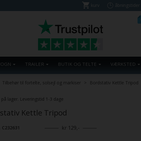
kurv
åbningstider
VOGN
TRAILER
BUTIK OG TELTE
VÆRKSTED
Tilbehør til fortelte, solsejl og markiser
Bordstativ Kettle Tripod
. på lager. Leveringstid 1-3 dage
stativ Kettle Tripod
kr 129,-
. C232631