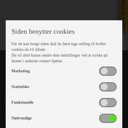
Brug for hjælp?
Siden benytter cookies
Før du kan bruge siden skal du først tage stilling til hvilke
cookies du vil tillade.
Du vil altid kunne ændre dine indstillinger ved at trykke på
ikonet i nederste venstre hjørne.
Marketing
Statistiske
Kronjyllands Camping Center A/S
Suderholmen 10, 8960 Randers SØ
(Lige ud til Grenåvej)
Funktionelle
Tlf. +45 87 10 98 70
Info@as-kcc.dk
Nødvendige
CVR: 33 38 77 33