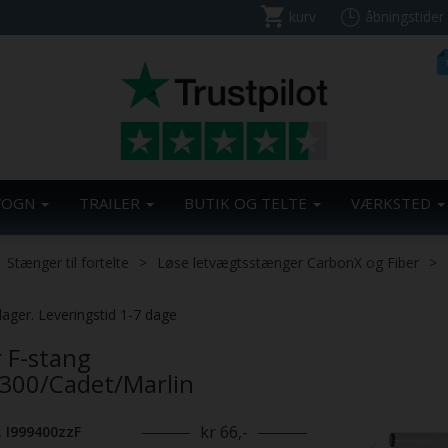
kurv
åbningstider
VOGN
TRAILER
BUTIK OG TELTE
VÆRKSTED
Stænger til fortelte
Løse letvægtsstænger CarbonX og Fiber
Previous
lager. Leveringstid 1-7 dage
r F-stang
300/Cadet/Marlin
kr 66,-
. I999400zzF