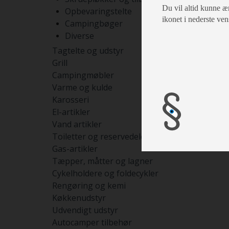
Du vil altid kunne æn
Opbevaringstelte
ikonet i nederste ven
Campingbøger
Diverse
Tagtelte og udstyr
Grill
Campingmøbler
Varme og kulde
Karosseri
El-artikler
Vand artikler
Toiletter og reservedele
Gas-artikler
Tæpper, måtter og lagner
Cykelholdere og foldecykler
Rengøring og kemi
Køkkenudstyr
Udvendigt udstyr
Autocamper tilbehør