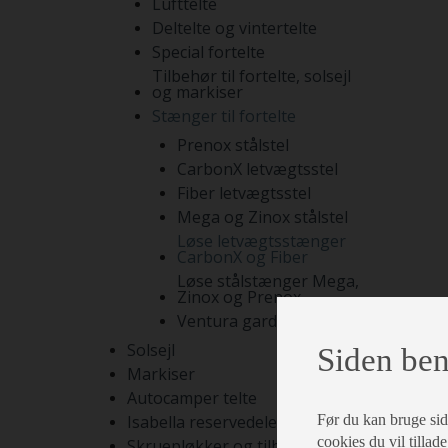
Lufttelte
Deltelte og vintertelte
Special fortelte
Tilbehør til fortelte, solsejl
og markiser
Stænger til fortelte
Prenox stålstel
CarbonX letvægtsstel
Fiber letvægtsstel
Mega og Zinox stålstel
Løse letvægtsstænger
CarbonX og Fiber
Løse stålstænger Mega,
Zinox og Prenox
Ventura gardinstænger
Solsejl
Siden ben
Markiser
Autocamper telte
Før du kan bruge siden
Isabella reservedele
cookies du vil tillade
Skruepløkker og tilbehør