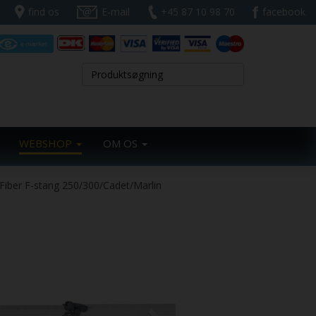
find os
E-mail
+45 87 10 98 70
facebook
WEBSHOP
OM OS
Fiber F-stang 250/300/Cadet/Marlin
Next