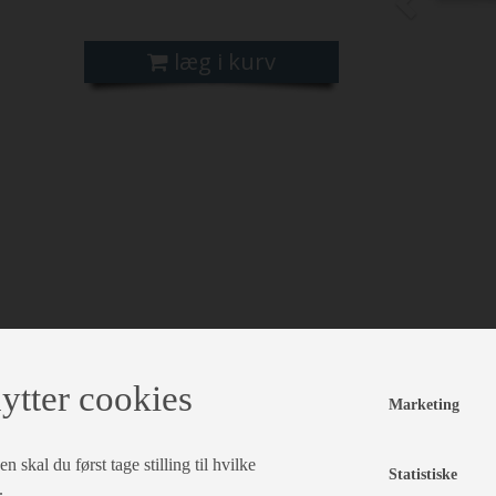
læg i kurv
ytter cookies
Marketing
 skal du først tage stilling til hvilke
Statistiske
.