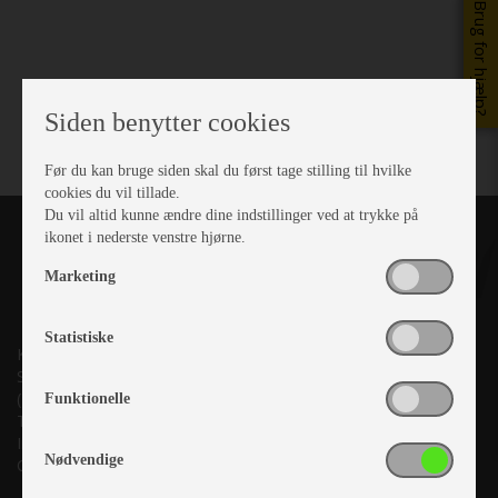
Brug for hjælp?
Siden benytter cookies
Før du kan bruge siden skal du først tage stilling til hvilke
cookies du vil tillade.
Du vil altid kunne ændre dine indstillinger ved at trykke på
ikonet i nederste venstre hjørne.
Marketing
Statistiske
Kronjyllands Camping Center A/S
Suderholmen 10, 8960 Randers SØ
(Lige ud til Grenåvej)
Funktionelle
Tlf. +45 87 10 98 70
Info@as-kcc.dk
Nødvendige
CVR: 33 38 77 33