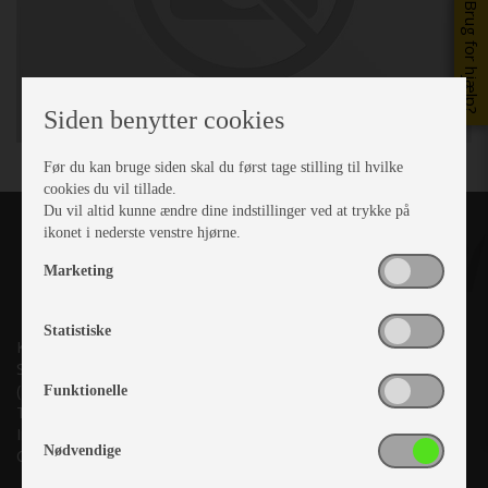
Brug for hjælp?
Siden benytter cookies
Før du kan bruge siden skal du først tage stilling til hvilke
cookies du vil tillade.
Du vil altid kunne ændre dine indstillinger ved at trykke på
ikonet i nederste venstre hjørne.
Marketing
Statistiske
Kronjyllands Camping Center A/S
Suderholmen 10, 8960 Randers SØ
(Lige ud til Grenåvej)
Funktionelle
Tlf. +45 87 10 98 70
Info@as-kcc.dk
Nødvendige
CVR: 33 38 77 33