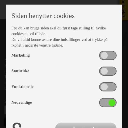
Brug for hjælp?
Siden benytter cookies
Før du kan bruge siden skal du først tage stilling til hvilke
cookies du vil tillade.
Du vil altid kunne ændre dine indstillinger ved at trykke på
ikonet i nederste venstre hjørne.
Marketing
Kronjyllands Camping Center A/S
Suderholmen 10, 8960 Randers SØ
(Lige ud til Grenåvej)
Statistiske
Tlf. +45 87 10 98 70
Info@as-kcc.dk
Funktionelle
CVR: 33 38 77 33
Samtykke til nyhedsbrev
Nødvendige