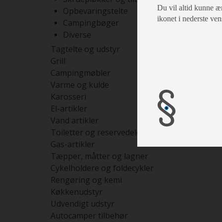
Du vil altid kunne æn
Opbevaringstelte
ikonet i nederste ven
Campingbøger
Diverse
Tagtelte og udstyr
Grill
Campingmøbler
Varme og kulde
Karosseri
El-artikler
Vand artikler
Toiletter og reservedele
Gas-artikler
Tæpper, måtter og lagner
Cykelholdere og foldecykler
Rengøring og kemi
Køkkenudstyr
Udvendigt udstyr
Autocamper tilbehør