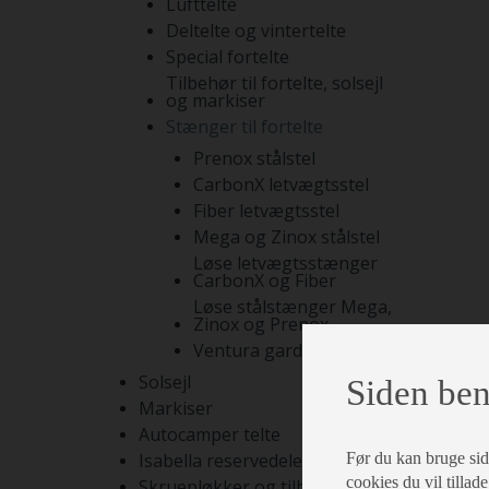
Lufttelte
Deltelte og vintertelte
Special fortelte
Tilbehør til fortelte, solsejl
og markiser
Stænger til fortelte
Prenox stålstel
CarbonX letvægtsstel
Fiber letvægtsstel
Mega og Zinox stålstel
Løse letvægtsstænger
CarbonX og Fiber
Løse stålstænger Mega,
Zinox og Prenox
Ventura gardinstænger
Solsejl
Siden ben
Markiser
Autocamper telte
Før du kan bruge siden
Isabella reservedele
cookies du vil tillade
Skruepløkker og tilbehør