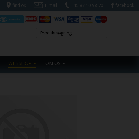
find os
E-mail
+45 87 10 98 70
facebook
WEBSHOP
OM OS
Next