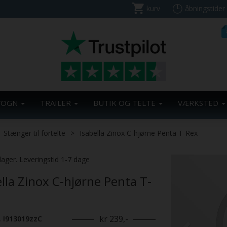
kurv
åbningstider
VOGN
TRAILER
BUTIK OG TELTE
VÆRKSTED
Stænger til fortelte
Isabella Zinox C-hjørne Penta T-Rex
Previous
lager. Leveringstid 1-7 dage
ella Zinox C-hjørne Penta T-
kr 239,-
. I913019zzC