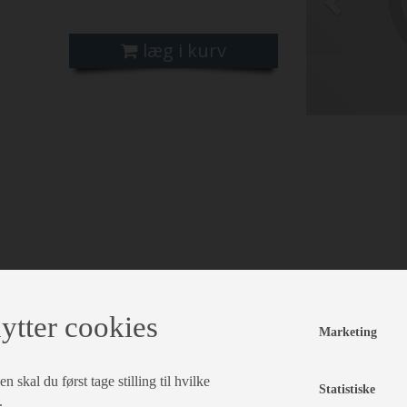
læg i kurv
ytter cookies
Marketing
 skal du først tage stilling til hvilke
Statistiske
.