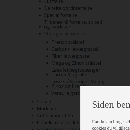
Lufttelte
Deltelte og vintertelte
Special fortelte
Tilbehør til fortelte, solsejl
og markiser
Stænger til fortelte
Prenox stålstel
CarbonX letvægtsstel
Fiber letvægtsstel
Mega og Zinox stålstel
Løse letvægtsstænger
CarbonX og Fiber
Løse stålstænger Mega,
Zinox og Prenox
Ventura gardinstænger
Solsejl
Siden ben
Markiser
Autocamper telte
Før du kan bruge siden
Isabella reservedele
cookies du vil tillade
Skruepløkker og tilbehør