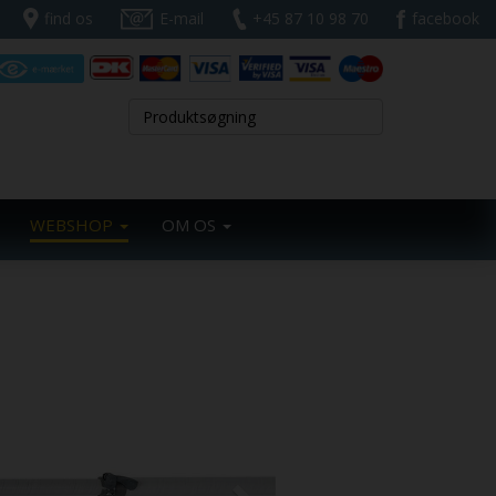
find os
E-mail
+45 87 10 98 70
facebook
WEBSHOP
OM OS
Next