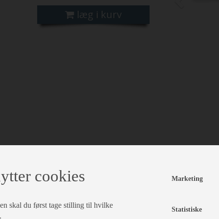
læg i kurv
ytter cookies
Marketing
 skal du først tage stilling til hvilke
Statistiske
.