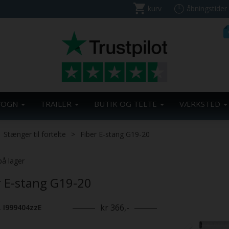
kurv
åbningstider
VOGN
TRAILER
BUTIK OG TELTE
VÆRKSTED
Stænger til fortelte
Fiber E-stang G19-20
Previous
på lager
r E-stang G19-20
kr 366,-
. I999404zzE