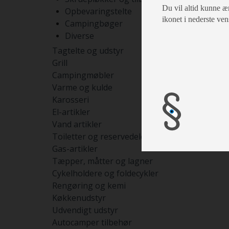
Du vil altid kunne æn
Opbevaringstelte
ikonet i nederste ven
Campingbøger
Diverse
Tagtelte og udstyr
Grill
Campingmøbler
Varme og kulde
Karosseri
El-artikler
Vand artikler
Toiletter og reservedele
Gas-artikler
Tæpper, måtter og lagner
Cykelholdere og foldecykler
Rengøring og kemi
Køkkenudstyr
Udvendigt udstyr
Autocamper tilbehør