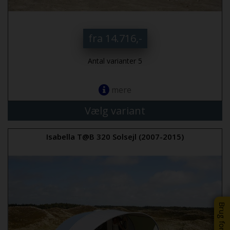
fra 14.716,-
Antal varianter 5
mere
Vælg variant
Isabella T@B 320 Solsejl (2007-2015)
Brug for hjælp?