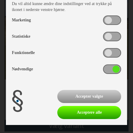
Du vil altid kunne ændre dine indstillinger ved at trykke på
ikonet i nederste venstre hjørne.
Marketing
Statistiske
Funktionelle
Nødvendige
fra 7.294,-
Accepter valgte
Antal varianter 5
Acceptere alle
mere
Vælg variant