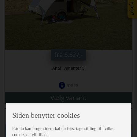
fra 5.527,-
Antal varianter 5
mere
Vælg variant
Isabella T@B L 400 Solsejl (2007-2015)
Siden benytter cookies
Før du kan bruge siden skal du først tage stilling til hvilke
cookies du vil tillade.