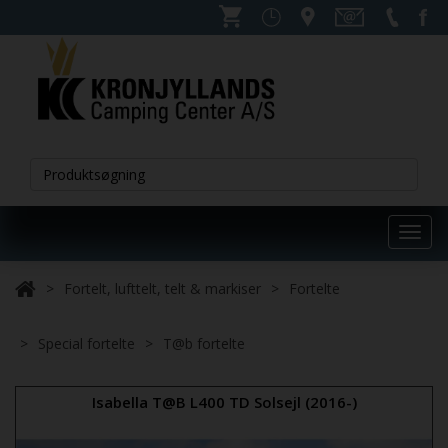
Toggl
navig
Fortelt, lufttelt, telt & markiser
Fortelte
Special fortelte
T@b fortelte
Isabella T@B L400 TD Solsejl (2016-)