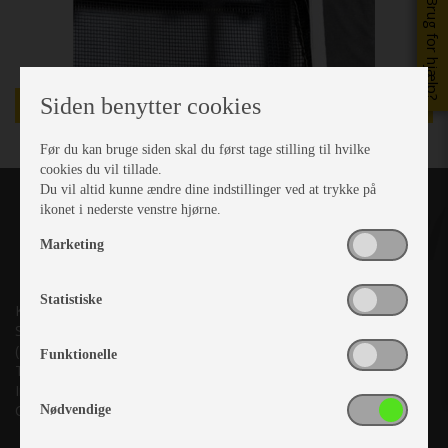
Brug for hjælp?
Siden benytter cookies
TILBUD
Før du kan bruge siden skal du først tage stilling til hvilke
cookies du vil tillade.
Du vil altid kunne ændre dine indstillinger ved at trykke på
ikonet i nederste venstre hjørne.
Marketing
Statistiske
Kronjyllands Camping Center A/S
Suderholmen 10, 8960 Randers SØ
(Lige ud til Grenåvej)
Funktionelle
Tlf. +45 87 10 98 70
Info@as-kcc.dk
CVR: 33 38 77 33
Nødvendige