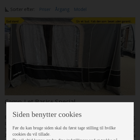
Sorter efter:
Priser
Årgang
Model
Camp-Let Basic+ Special
Siden benytter cookies
Egenvægt
250 Kg.
Lasteevne
250 Kg.
Før du kan bruge siden skal du først tage stilling til hvilke
Totalvægt
500 Kg.
cookies du vil tillade.
Årgang
2014