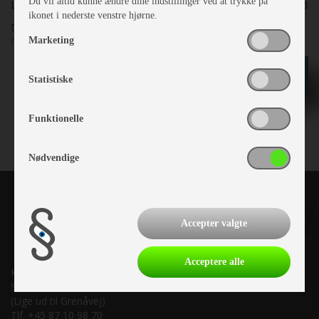
Du vil altid kunne ændre dine indstillinger ved at trykke på
Lager nr.
25211B
ikonet i nederste venstre hjørne.
Denne Camp-let er med Solsejl, Cykelholder, Alufælge,
Marketing
Gaskasse og Kørekappe Fantastisk flot
kr
49.900
Statistiske
Funktionelle
Nødvendige
Accepter valgte
Acceptere alle
Kronjyllands Camping Center A/S
Suderholmen 10, 8960 Randers SØ
(Lige ud til Grenåvej)
Tlf. +45 87 10 98 70