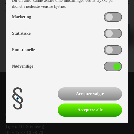
Du vil altid kunne ændre dine indstillinger ved at trykke på
Lager nr.
25211B
ikonet i nederste venstre hjørne.
Denne Camp-let er med solsejl, cykelholder, alufælge, gaskasse
Marketing
og kørekappe. Fantastisk flot.
kr
49.900
Statistiske
Funktionelle
Nødvendige
Accepter valgte
Acceptere alle
Kronjyllands Camping Center A/S
Suderholmen 10, 8960 Randers SØ
(Lige ud til Grenåvej)
Tlf. +45 87 10 98 70