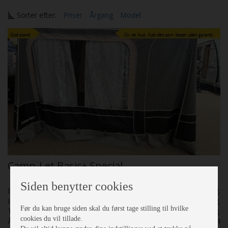
Sorter efter:
Priser
Årgang
Model
Camp-Let Basic+ Special
Siden benytter cookies
Egenvægt
250 Kg.
Lasteevne
250 Kg.
Før du kan bruge siden skal du først tage stilling til hvilke
Totalvægt
500 Kg.
cookies du vil tillade.
Årgang
2014