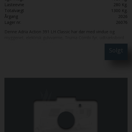
Lasteevne
280 Kg.
Totalvægt
1300 Kg.
Årgang
2026
Lager nr.
26076
Denne Adria Action 391 LH Classic har dør med vindue og
myggenet, elektrisk gulvvarme, Truma Combi fyr, udtræksbord
ved kommode og alufælge.
Solgt