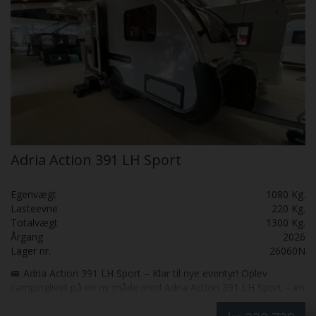
Adria Action 391 LH Sport
Egenvægt
1080 Kg.
Lasteevne
220 Kg.
Totalvægt
1300 Kg.
Årgang
2026
Lager nr.
26060N
🚐 Adria Action 391 LH Sport – Klar til nye eventyr! Oplev
campinglivet på en ny måde med Adria Action 391 LH Sport – en
2026‑model der kombinerer let træk, moderne design og
maksimal komfort i en kompakt og rummelig vogn. 🌟 Hvorfor