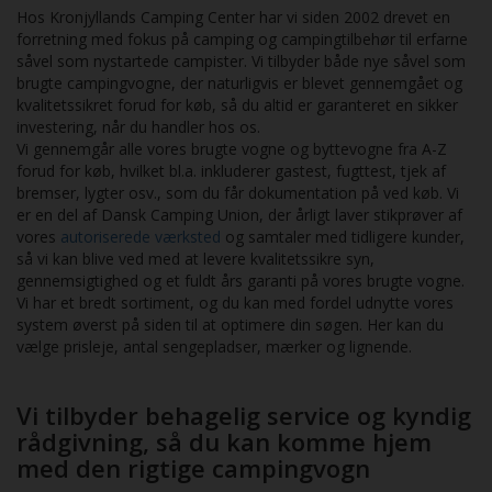
og ventilationsløsninger – komfort året rundt. 📏 Specifikationer:
Hos Kronjyllands Camping Center har vi siden 2002 drevet en
Egenvægt ca. 1.030 kg • Totalvægt op til 1.300 kg – kan trækkes
forretning med fokus på camping og campingtilbehør til erfarne
af mange personbiler inkl. el‑biler. Lette materialer og smart
såvel som nystartede campister. Vi tilbyder både nye såvel som
design betyder god lasteevne og nem håndtering. 🛡️ 10 års
brugte campingvogne, der naturligvis er blevet gennemgået og
tæthedsgaranti Som noget helt særligt får du tæthedsgaranti i
kvalitetssikret forud for køb, så du altid er garanteret en sikker
op til 10 år – det sikrer dig tryghed mod fugtskader og
investering, når du handler hos os.
dokumenteret kvalitet i mange sæsoner frem. 💰 Finansiering til
Vi gennemgår alle vores brugte vogne og byttevogne fra A-Z
din nye vogn Vi tilbyder fleksible finansieringsløsninger, så du kan
forud for køb, hvilket bl.a. inkluderer gastest, fugttest, tjek af
få drømmevognen tilpasset dit budget – spørg os om månedlige
bremser, lygter osv., som du får dokumentation på ved køb. Vi
ydelser og muligheder for kombination med el‑bilstrækning.
er en del af Dansk Camping Union, der årligt laver stikprøver af
(Kontakt os for konkrete tilbud.) 🔌 Velegnet til el‑biltræk Med lav
vores
autoriserede værksted
og samtaler med tidligere kunder,
egenvægt og totalvægt er vognen særligt velegnet til at blive
så vi kan blive ved med at levere kvalitetssikre syn,
trukket af moderne el‑biler, så du får en fremtidssikret løsning,
gennemsigtighed og et fuldt års garanti på vores brugte vogne.
der matcher din grønne bil. 📞 Kontakt os og oplev vognen Kom
Vi har et bredt sortiment, og du kan med fordel udnytte vores
forbi og se Adria Altea 432 PX i butikken – vi står klar med
system øverst på siden til at optimere din søgen. Her kan du
rådgivning om udstyr, finansiering og alt det praktiske, så du kan
vælge prisleje, antal sengepladser, mærker og lignende.
komme afsted på eventyr.
Vi tilbyder behagelig service og kyndig
rådgivning, så du kan komme hjem
med den rigtige campingvogn