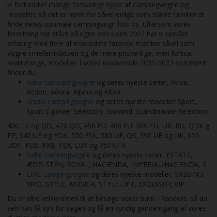
Vi forhandler mange forskellige typer af campingvogne og
modeller, så det er nemt for såvel enlige som større familier at
finde deres optimale campingvogn hos os. Eftersom vores
forretning har stået på egne ben siden 2002 har vi opnået
erfaring med flere af markedets førende mærker såvel som
vogne i mellemklassen og de mere prisvenlige, men fortsat
kvalitetsrige, modeller. I vores nuværende 2021/2022-sortiment
finder du:
Adria camopingvogne
og deres nyeste serier, Aviva,
Action, Adora, Alpina og Altea
Knaus campingvogne
og deres nyeste modeller Sport,
Sport E-power Selection, Sudwind, Scandinavian Selection
400 LK og QD, 420 QD, 450 FU, 460 EU, 500 EU, UR, RU, QDK g
PF, 540 UE og FDK, 550 FSK, 580 UF, QS, 590 UE og UK, 650
UDF, PEB, PXB, FSX, LUX og 750 UFK
Kabe campingvogne
og deres nyeste serier, ESTATE,
ÆDELSTEN, ROYAL, HACIENDA, IMPERIAL/HACIENDA, S
LMC campingvogne
og deres nyeste modeller, SASSINO,
VIVO, STYLE, MUSICA, STYLE LIFT, EXQUISITE VIP
Du er altid velkommen til at besøge vores butik i Randers, så du
selv kan få syn for sagen og få en kyndig gennemgang af vores