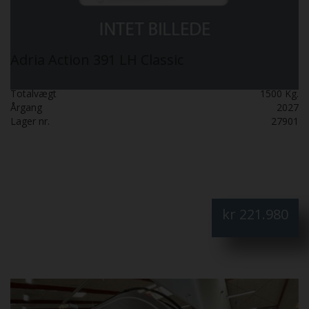
Adria Action 391 LH Classic
Totalvægt
1500 Kg.
Årgang
2027
Lager nr.
27901
kr
221.980